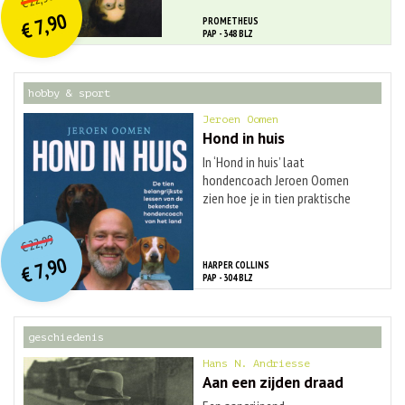
€
prijs
prijs
7,90
PROMETHEUS
was:
€
is:
PAP - 348 BLZ
€ 22,50.
€ 7,90.
hobby & sport
Jeroen Oomen
Hond in huis
In ‘Hond in huis’ laat
hondencoach Jeroen Oomen
zien hoe je in tien praktische
stappen ...
O
orspr
onkelijke
Huidige
22,99
€
prijs
prijs
7,90
HARPER COLLINS
was:
€
is:
PAP - 304 BLZ
€ 22,99.
€ 7,90.
geschiedenis
Hans N. Andriesse
Aan een zijden draad