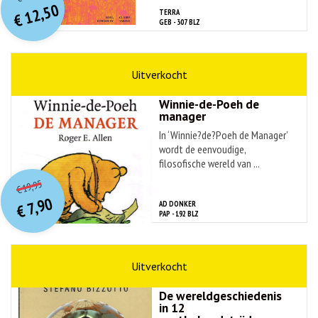
prijs
prijs
12,50
TERRA
was:
€
is:
GEB - 307 BLZ
€ 49,99.
€ 12,50.
naslagwerken
Roger E. Allen
Winnie-de-Poeh de
manager
In ‘Winnie?de?Poeh de Manager’
wordt de eenvoudige,
filosofische wereld van ...
O
orspr
onkelijke
Huidige
19,95
€
prijs
prijs
7,90
AD DONKER
was:
€
is:
PAP - 192 BLZ
€ 19,95.
€ 7,90.
hobby & sport
Stefano Bizzotto
De wereldgeschiedenis
in 12