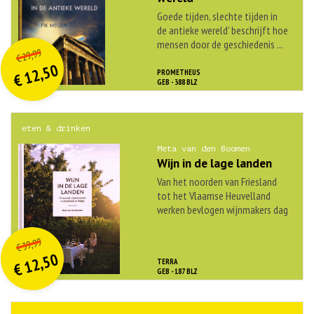
Goede tijden, slechte tijden in
de antieke wereld’ beschrijft hoe
O
orspr
onkelijke
mensen door de geschiedenis ...
Huidige
29,99
€
prijs
prijs
12,50
PROMETHEUS
was:
€
is:
GEB - 388 BLZ
€ 29,99.
€ 12,50.
eten & drinken
Meta van den Boomen
Wijn in de lage landen
Van het noorden van Friesland
tot het Vlaamse Heuvelland
werken bevlogen wijnmakers dag
in, dag uit ...
O
orspr
onkelijke
Huidige
39,99
€
prijs
prijs
12,50
TERRA
was:
€
is:
GEB - 187 BLZ
€ 39,99.
€ 12,50.