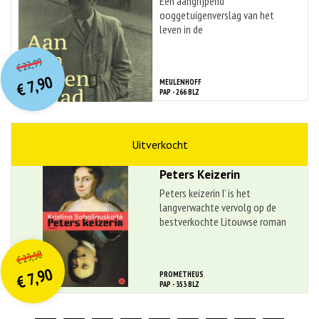
Een aangrijpend
ooggetuigenverslag van het
leven in de
dwangarbeiderskampen voor
O
orspr
onkelijke
Huidige
Joden in ...
22,99
€
prijs
prijs
7,90
MEULENHOFF
was:
€
is:
PAP - 266 BLZ
€ 22,99.
€ 7,90.
geschiedenis
Kristina Sabaliauskait?
Peters Keizerin
Peters keizerin I’ is het
langverwachte vervolg op de
bestverkochte Litouwse roman
aller ...
O
orspr
onkelijke
Huidige
23,50
€
prijs
prijs
7,90
PROMETHEUS
was:
€
is:
PAP - 353 BLZ
€ 23,50.
€ 7,90.