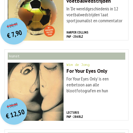
voetbalwedstrijden
In ‘De wereldgeschiedenis in 12
voetbalwedstrijden’ laat
O
orspr
onkelijke
sportjournalist en commentator
Huidige
20,99
...
€
prijs
prijs
7,90
HARPER COLLINS
was:
€
is:
PAP - 256 BLZ
€ 20,99.
€ 7,90.
kunst
Wim de Jong
For Your Eyes Only
For Your Eyes Only’ is een
eerbetoon aan alle
blootfotografen en hun
vrouwen, die een ...
O
orspr
onkelijke
Huidige
30,00
€
prijs
prijs
12,50
LECTURIS
was:
€
is:
PAP - 284 BLZ
€ 30,00.
€ 12,50.