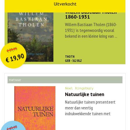
kunst
Willem Bastiaan Tholen
1860-1931
Willem Bastiaan Tholen (1860-
1931)’ is tegenwoordig vooral
bekend in een kleine kring van ...
O
orspr
onkelijke
Huidige
39,95
€
prijs
prijs
19,90
THOTH
was:
€
is:
GEB - 312 BLZ
€ 39,95.
€ 19,90.
natuur
Noel Kingsbury
Natuurlijke tuinen
Natuurlijke tuinen presenteert
meer dan veertig
indrukwekkende tuinen met
naturalistische ...
O
orspr
onkelijke
Huidige
49,99
€