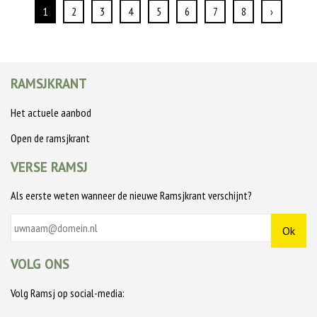
1
2
3
4
5
6
7
8
›
RAMSJKRANT
Het actuele aanbod
Open de ramsjkrant
VERSE RAMSJ
Als eerste weten wanneer de nieuwe Ramsjkrant verschijnt?
VOLG ONS
Volg Ramsj op social-media: