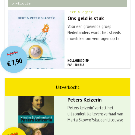
non-fictie
Bert Slagter
Ons geld is stuk
Voor een groeiende groep
Nederlanders wordt het steeds
moeilijker om vermogen op te
bouwen. Ze ...
O
orspr
onkelijke
Huidige
22,99
€
prijs
prijs
7,90
HOLLANDS DIEP
was:
€
is:
PAP - 304 BLZ
€ 22,99.
€ 7,90.
geschiedenis
Kristina Sabaliauskait?
Peters Keizerin
Peters keizerin’ vertelt het
uitzonderlijke levensverhaal van
Marta Skowro?ska, een Litouwse
...
O
orspr
onkelijke
Huidige
22,50