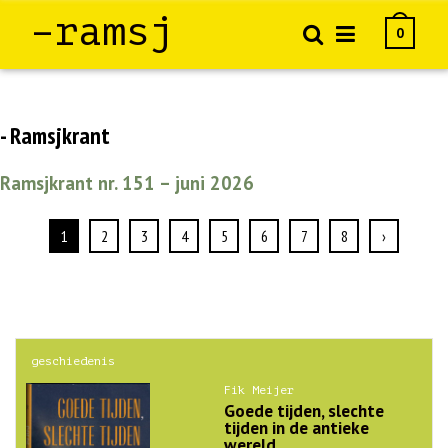
–ramsj
0
- Ramsjkrant
Ramsjkrant nr. 151 – juni 2026
1
2
3
4
5
6
7
8
›
geschiedenis
Fik Meijer
Goede tijden, slechte
tijden in de antieke
wereld