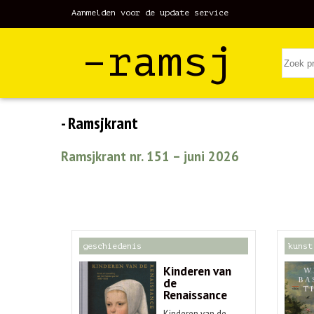
Aanmelden voor de update service
–ramsj
- Ramsjkrant
Ramsjkrant nr. 151 – juni 2026
geschiedenis
kunst
Kinderen van
de
Renaissance
Kinderen van de