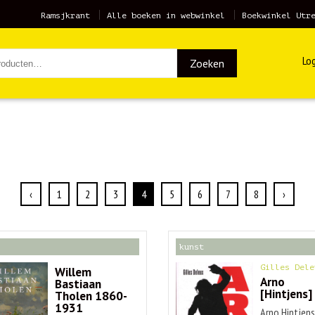
Ramsjkrant
Alle boeken in webwinkel
Boekwinkel Utr
Log
Zoeken
‹
1
2
3
4
5
6
7
8
›
kunst
Gilles Dele
Willem
Arno
Bastiaan
[Hintjens]
Tholen 1860-
1931
Arno Hintjen