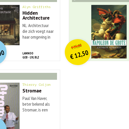
Alyn Griffiths
Hidden
Architecture
NL: Architectuur
die zich voegt naar
haar omgeving in
O
orspr
nkelijke
O
orspr
onkelijke
idige
Huidige
plaats van eruit te
35,00
€
springen, staat
rijs
rijs
prijs
prijs
00
12,50
LANNOO
centraal ...
was:
was:
€
is:
is:
GEB - 191 BLZ
€ 45,00.
€ 15,00.
€ 35,00.
€ 12,50.
Thierry Coljon
Stromae
Paul Van Haver,
beter bekend als
Stromae, is een
fenomeen: een
O
orspr
nkelijke
idige
muzikaal
rijs
rijs
toptalent,