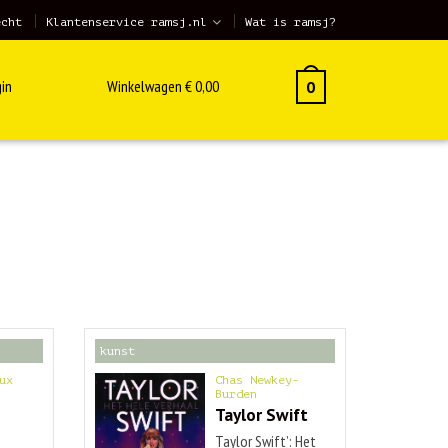
echt
Klantenservice ramsj.nl
Wat is ramsj?
in
Winkelwagen
€
0,00
0
kunst
ux
Chas Newkey-
Burden
Taylor Swift
Taylor Swift’: Het
s