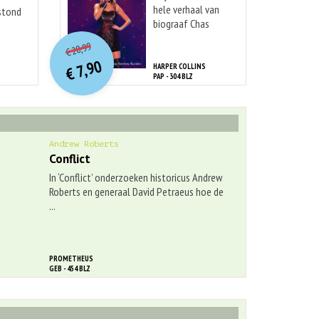
hele verhaal van
stond
biograaf Chas
O
orspr
onkelijke
Newkey-Burden is
Huidige
p het
20,99
dÃ© onmisbare
€
oeide
prijs
prijs
7,90
gids voor ...
 ...
HARPER COLLINS
was:
€
is:
PAP - 304 BLZ
€ 20,99.
€ 7,90.
Andrew Roberts
Conflict
In ‘Conflict’ onderzoeken historicus Andrew
Roberts en generaal David Petraeus hoe de
...
PROMETHEUS
GEB - 454 BLZ