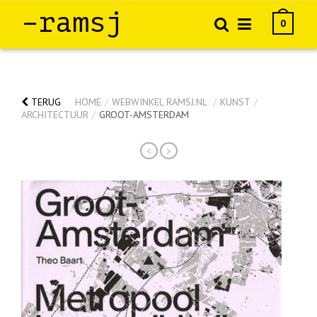
–ramsj
0
TERUG
HOME
/
WEBWINKEL RAMSJ.NL
/
KUNST
/
ARCHITECTUUR
/
GROOT-AMSTERDAM
<
>