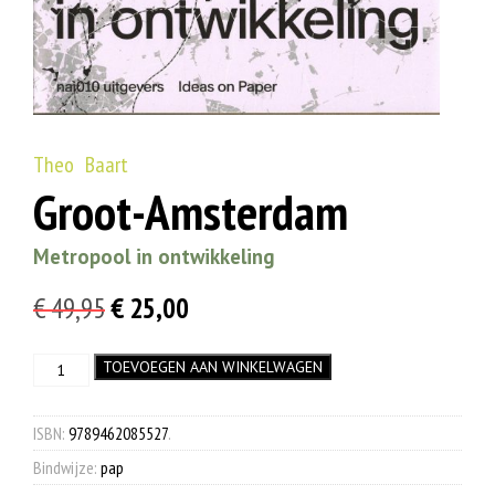
Theo Baart
Groot-Amsterdam
Metropool in ontwikkeling
Oorspronkelijke
Huidige
€
49,95
€
25,00
prijs
prijs
Groot-
TOEVOEGEN AAN WINKELWAGEN
was:
is:
Amsterdam
€ 49,95.
€ 25,00.
aantal
ISBN:
9789462085527
.
Bindwijze:
pap