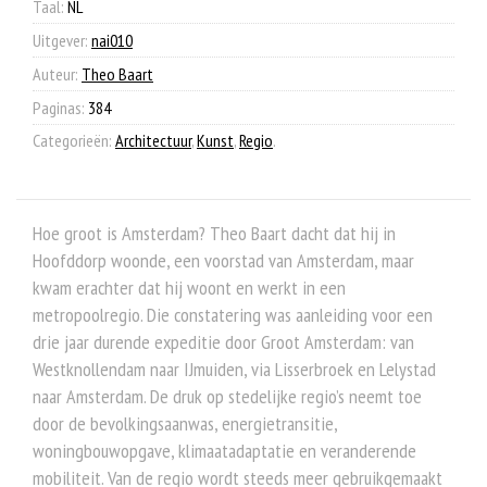
Taal:
NL
Uitgever:
nai010
Auteur:
Theo Baart
Paginas:
384
Categorieën:
Architectuur
,
Kunst
,
Regio
.
Hoe groot is Amsterdam? Theo Baart dacht dat hij in
Hoofddorp woonde, een voorstad van Amsterdam, maar
kwam erachter dat hij woont en werkt in een
metropoolregio. Die constatering was aanleiding voor een
drie jaar durende expeditie door Groot Amsterdam: van
Westknollendam naar IJmuiden, via Lisserbroek en Lelystad
naar Amsterdam. De druk op stedelijke regio’s neemt toe
door de bevolkingsaanwas, energietransitie,
woningbouwopgave, klimaatadaptatie en veranderende
mobiliteit. Van de regio wordt steeds meer gebruikgemaakt