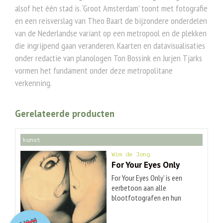
alsof het één stad is. ‘Groot Amsterdam’ toont met fotografie
en een reisverslag van Theo Baart de bijzondere onderdelen
van de Nederlandse variant op een metropool en de plekken
die ingrijpend gaan veranderen. Kaarten en datavisualisaties
onder redactie van planologen Ton Bossink en Jurjen Tjarks
vormen het fundament onder deze metropolitane
verkenning.
Gerelateerde producten
kunst
Wim de Jong
For Your Eyes Only
For Your Eyes Only' is een
eerbetoon aan alle
blootfotografen en hun
vrouwen, die een wezenlijke
O
orspr
onkelijke
Huidige
bijdrage hebben geleverd aan
30,00