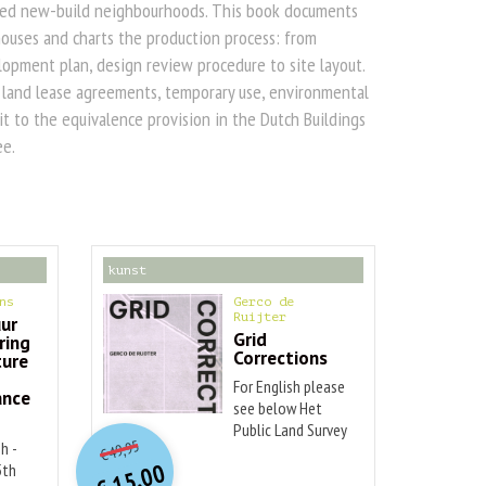
ged new-build neighbourhoods. This book documents
ouses and charts the production process: from
opment plan, design review procedure to site layout.
land lease agreements, temporary use, environmental
t to the equivalence provision in the Dutch Buildings
ee.
kunst
ns
Gerco de
Ruijter
uur
Grid
ring
Corrections
ture
For English please
nce
see below Het
O
orspr
onkelijke
e
Public Land Survey
Huidige
49,95
h -
System, ofwel het
€
prijs
prijs
15,00
5th
Jefferson Grid, is
was:
is: