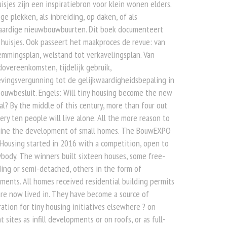
isjes zijn een inspiratiebron voor klein wonen elders.
ge plekken, als inbreiding, op daken, of als
aardige nieuwbouwbuurten. Dit boek documenteert
huisjes. Ook passeert het maakproces de revue: van
mmingsplan, welstand tot verkavelingsplan. Van
overeenkomsten, tijdelijk gebruik,
vingsvergunning tot de gelijkwaardigheidsbepaling in
ouwbesluit. Engels: Will tiny housing become the new
l? By the middle of this century, more than four out
ery ten people will live alone. All the more reason to
ine the development of small homes. The BouwEXPO
Housing started in 2016 with a competition, open to
body. The winners built sixteen houses, some free-
ing or semi-detached, others in the form of
ments. All homes received residential building permits
re now lived in. They have become a source of
ration for tiny housing initiatives elsewhere ? on
t sites as infill developments or on roofs, or as full-