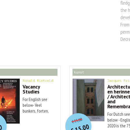
fled
the h
devel
From 
permi
Decr
kunst
Ronald Rietveld
Jacques Pri
Vacancy
Architect
Studies
en herinne
/ Architec
For English see
and
below- Veel
Remembra
bunkers, forten,
O
orspr
nkelijke
O
orspr
onkelijke
For Dutch se
idige
Huidige
kerken, kastelen,
55,00
below - Englis
€
ziekenhuizen,
rijs
rijs
prijs
prijs
15,00
2020 is the 7
0
watertorens,
was:
was:
is:
is: