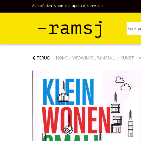
Aanmelden voor de update service
–ramsj
TERUG
HOME
/
WEBWINKEL RAMSJ.NL
/
KUNST
/