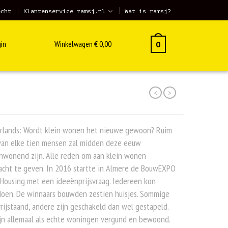
echt
Klantenservice ramsj.nl
Wat is ramsj?
in
Winkelwagen
€
0,00
0
<
>
rlands: Wordt klein wonen het nieuwe gewoon? Ruim
 van elke tien mensen zal midden deze eeuw
nwonend zijn. Alle reden om aan klein wonen
acht te geven. In 2016 startte in Almere de BouwEXPO
Housing met een ideeënprijsvraag. Iedereen kon
oen. De winnaars bouwden zestien huisjes. Sommige
vrijstaand, andere zijn geschakeld dan wel gestapeld.
jn allemaal als echte woningen vergund en bewoond.