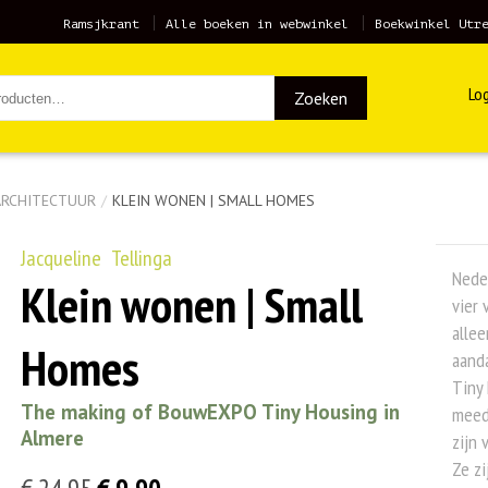
Ramsjkrant
Alle boeken in webwinkel
Boekwinkel Utr
Log
Zoeken
ARCHITECTUUR
/
KLEIN WONEN | SMALL HOMES
Jacqueline Tellinga
Nede
Klein wonen | Small
vier
allee
Homes
aand
Tiny 
The making of BouwEXPO Tiny Housing in
meed
Almere
zijn 
Ze zi
Oorspronkelijke
Huidige