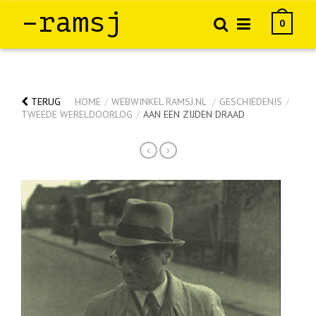
–ramsj
0
TERUG
HOME
/
WEBWINKEL RAMSJ.NL
/
GESCHIEDENIS
/
TWEEDE WERELDOORLOG
/
AAN EEN ZIJDEN DRAAD
<
>