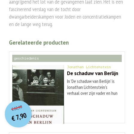
aangrijpend het lot van de gevangenen laat zien. Het is een
fascinerend verslag van de tocht door
dwangarbeiderskampen voor Joden en concentratiekampen
en de lange weg terug.
Gerelateerde producten
geschiedenis
Jonathan Lichtenstein
De schaduw van Berlijn
In 'De schaduw van Berlijn' is
Jonathan Lichtenstein's
verhaal over zijn vader en hun
onderlinge band. In 1939
O
orspr
onkelijke
Huidige
ontsnapte Hans Lichtenstein
22,99
€
prijs
prijs
met een van de
7,90
was:
€
Kindertransporten uit Nazi-
is:
€ 22,99.
€ 7,90.
Duitsland naar Groot-
BrittanniÃ«. Eenmaal in