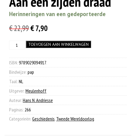
Aan een zijden draad
Herinneringen van een gedeporteerde
Oorspronkelijke
Huidige
€
22,99
€
7,90
prijs
prijs
Aan
TOEVOEGEN AAN WINKELWAGEN
was:
is:
een
€ 22,99.
€ 7,90.
zijden
draad
ISBN:
9789029094917
.
aantal
Bindwijze:
pap
Taal:
NL
Uitgever:
Meulenhoff
Auteur:
Hans N. Andriesse
Paginas:
266
Categorieën:
Geschiedenis
,
Tweede Wereldoorlog
.