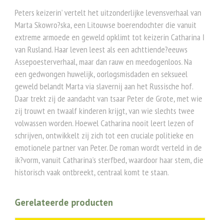
Peters keizerin’ vertelt het uitzonderlijke levensverhaal van
Marta Skowro?ska, een Litouwse boerendochter die vanuit
extreme armoede en geweld opklimt tot keizerin Catharina I
van Rusland. Haar leven leest als een achttiende?eeuws
Assepoesterverhaal, maar dan rauw en meedogenloos. Na
een gedwongen huwelijk, oorlogsmisdaden en seksueel
geweld belandt Marta via slavernij aan het Russische hof.
Daar trekt zij de aandacht van tsaar Peter de Grote, met wie
zij trouwt en twaalf kinderen krijgt, van wie slechts twee
volwassen worden. Hoewel Catharina nooit leert lezen of
schrijven, ontwikkelt zij zich tot een cruciale politieke en
emotionele partner van Peter. De roman wordt verteld in de
ik?vorm, vanuit Catharina’s sterfbed, waardoor haar stem, die
historisch vaak ontbreekt, centraal komt te staan.
Gerelateerde producten