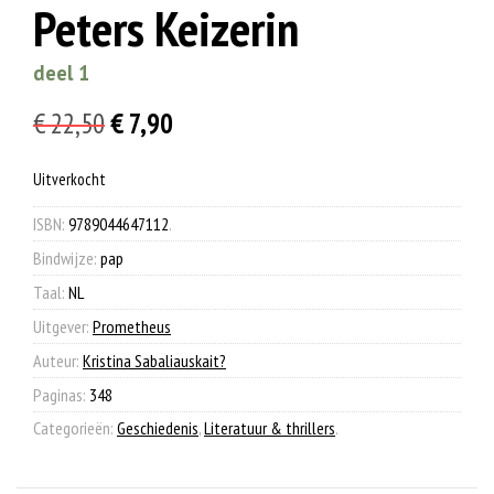
Peters Keizerin
deel 1
Oorspronkelijke
Huidige
€
22,50
€
7,90
prijs
prijs
Uitverkocht
was:
is:
€ 22,50.
€ 7,90.
ISBN:
9789044647112
.
Bindwijze:
pap
Taal:
NL
Uitgever:
Prometheus
Auteur:
Kristina Sabaliauskait?
Paginas:
348
Categorieën:
Geschiedenis
,
Literatuur & thrillers
.