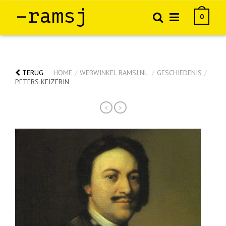
–ramsj
0
TERUG
HOME
/
WEBWINKEL RAMSJ.NL
/
GESCHIEDENIS
/
PETERS KEIZERIN
<
>