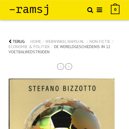
–ramsj
0
TERUG
HOME
/
WEBWINKEL RAMSJ.NL
/
NON-FICTIE
/
ECONOMIE & POLITIEK
/
DE WERELDGESCHIEDENIS IN 12
VOETBALWEDSTRIJDEN
<
>