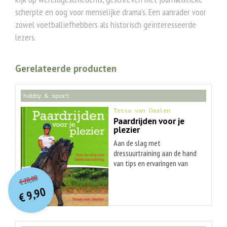
scherpte en oog voor menselijke drama’s. Een aanrader voor
zowel voetballiefhebbers als historisch geïnteresseerde
lezers.
Gerelateerde producten
hobby & sport
Tessa van Daalen
Paardrijden voor je
plezier
Aan de slag met
dressuurtraining aan de hand
van tips en ervaringen van
O
orspr
onkelijke
Huidige
jurylid Tessa van Daalen Ken
20,00
€
je het fantastische gevoel
prijs
prijs
9,90
dat een paard met plezier
was:
€
is:
€ 20,00.
€ 9,90.
jouw aanwijzingen opvolgt?
Dat je zo'n goede band met
elkaar hebt, dat je maar iets