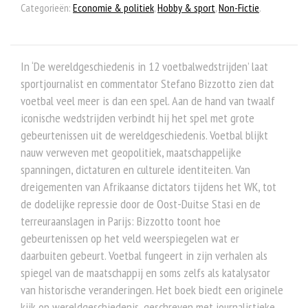
Categorieën:
Economie & politiek
,
Hobby & sport
,
Non-Fictie
.
In ‘De wereldgeschiedenis in 12 voetbalwedstrijden’ laat
sportjournalist en commentator Stefano Bizzotto zien dat
voetbal veel meer is dan een spel. Aan de hand van twaalf
iconische wedstrijden verbindt hij het spel met grote
gebeurtenissen uit de wereldgeschiedenis. Voetbal blijkt
nauw verweven met geopolitiek, maatschappelijke
spanningen, dictaturen en culturele identiteiten. Van
dreigementen van Afrikaanse dictators tijdens het WK, tot
de dodelijke repressie door de Oost-Duitse Stasi en de
terreuraanslagen in Parijs: Bizzotto toont hoe
gebeurtenissen op het veld weerspiegelen wat er
daarbuiten gebeurt. Voetbal fungeert in zijn verhalen als
spiegel van de maatschappij en soms zelfs als katalysator
van historische veranderingen. Het boek biedt een originele
kijk op wereldgeschiedenis, geschreven met journalistieke