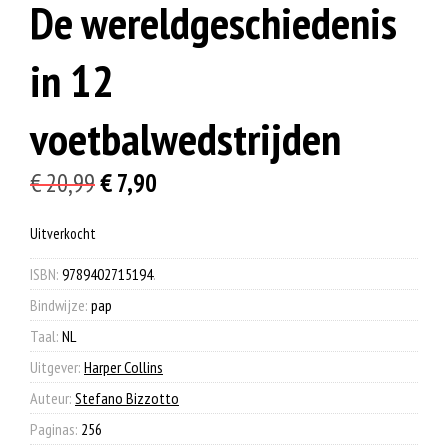
De wereldgeschiedenis
in 12
voetbalwedstrijden
Oorspronkelijke
Huidige
€
20,99
€
7,90
prijs
prijs
Uitverkocht
was:
is:
€ 20,99.
€ 7,90.
ISBN:
9789402715194
.
Bindwijze:
pap
Taal:
NL
Uitgever:
Harper Collins
Auteur:
Stefano Bizzotto
Paginas:
256