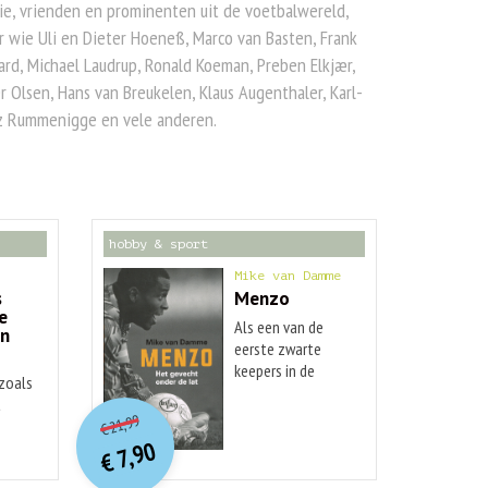
ie, vrienden en prominenten uit de voetbalwereld,
 wie Uli en Dieter Hoeneß, Marco van Basten, Frank
ard, Michael Laudrup, Ronald Koeman, Preben Elkjær,
r Olsen, Hans van Breukelen, Klaus Augenthaler, Karl-
z Rummenigge en vele anderen.
hobby & sport
Mike van Damme
s
Menzo
e
Als een van de
an
eerste zwarte
’
keepers in de
 zoals
eredivisie krijgt
O
orspr
onkelijke
t
Huidige
Stanley Menzo
21,99
€
prijs
prijs
oerwoudgeluiden
7,90
n:
was:
€
en bananen naar
is:
n Mik
€ 21,99.
€ 7,90.
zijn hoofd