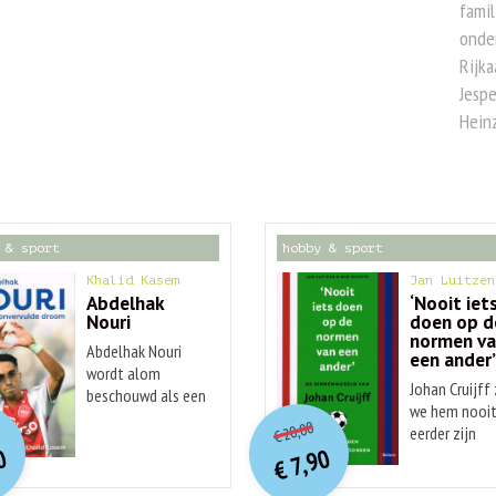
famil
onder
Rijka
Jespe
Hein
 & sport
hobby & sport
Khalid Kasem
Jan Luitzen
Abdelhak
‘Nooit iet
Nouri
doen op d
normen v
Abdelhak Nouri
een ander
wordt alom
Johan Cruijff
beschouwd als een
O
orspr
nkelijke
O
orspr
onkelijke
we hem nooi
idige
Huidige
van de meest
20,00
eerder zijn
€
talentvolle
rijs
rijs
prijs
prijs
0
7,90
tegengekome
voetballers van
was:
was:
€
is:
is:
Jan Luitzen e
€ 21,99.
€ 20,00.
€ 7,90.
€ 7,90.
zijn generatie. Het