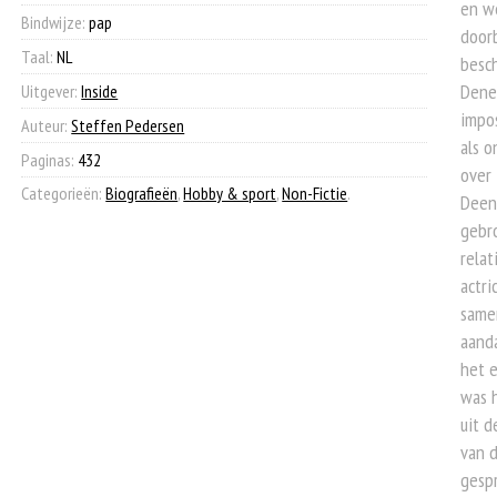
en we
Bindwijze:
pap
doorb
Taal:
NL
besch
Denem
Uitgever:
Inside
impos
Auteur:
Steffen Pedersen
als o
Paginas:
432
over 
Categorieën:
Biografieën
,
Hobby & sport
,
Non-Fictie
.
Deens
gebr
relat
actri
same
aanda
het e
was h
uit d
van d
gesp