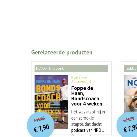
Gerelateerde producten
hobby & sport
hobby
Koen van
Santvoord
Foppe de
Haan,
Bondscoach
voor 4 weken
O
orspr
onkelijke
o
Het was alsof hij in
Huidige
Hu
een sprookje
15,00
21,99
€
€
prijs
prijs
p
p
stapte, dat dacht
7,90
7,9
was:
€
€
is:
Foppe de Haan,
podcast van NPO 1
€ 15,00.
€ 7,90.
toen hij gevraagd
Over de auteur: