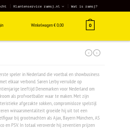
echt
Klantenservice ramsj.nl
Wat is ramsj?
in
Winkelwagen
€
0,00
0
<
>
rste speler in Nederland die voetbal en showbusiness
met elkaar verbond. Søren Lerby verruilde op
ntienjarige leeftijd Denemarken voor Nederland om
droom als profvoetballer waar te maken. Met zijn
teristieke afgezakte sokken, compromisloze spelstijl
zeren winaarsmentaliteit groeide hij uit tot een
elfiguur bij grootmachten als Ajax, Bayern München, AS
o en PSV. In totaal veroverde hij zeventien prijzen