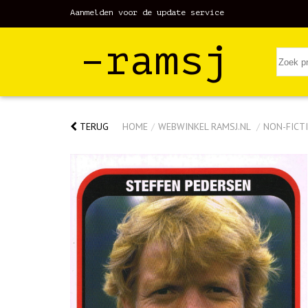
Aanmelden voor de update service
–ramsj
TERUG
HOME
/
WEBWINKEL RAMSJ.NL
/
NON-FICTI