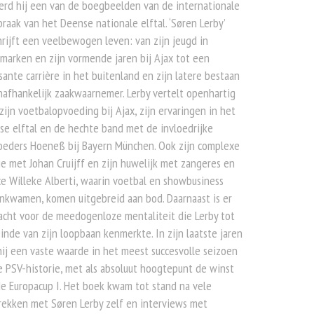
rd hij een van de boegbeelden van de internationale
raak van het Deense nationale elftal. ‘Søren Lerby’
rijft een veelbewogen leven: van zijn jeugd in
arken en zijn vormende jaren bij Ajax tot een
ante carrière in het buitenland en zijn latere bestaan
nafhankelijk zaakwaarnemer. Lerby vertelt openhartig
zijn voetbalopvoeding bij Ajax, zijn ervaringen in het
e elftal en de hechte band met de invloedrijke
oeders Hoeneß bij Bayern München. Ook zijn complexe
ie met Johan Cruijff en zijn huwelijk met zangeres en
ce Willeke Alberti, waarin voetbal en showbusiness
nkwamen, komen uitgebreid aan bod. Daarnaast is er
cht voor de meedogenloze mentaliteit die Lerby tot
inde van zijn loopbaan kenmerkte. In zijn laatste jaren
ij een vaste waarde in het meest succesvolle seizoen
e PSV-historie, met als absoluut hoogtepunt de winst
e Europacup I. Het boek kwam tot stand na vele
rekken met Søren Lerby zelf en interviews met