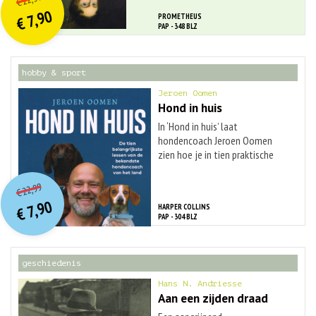
€
prijs
prijs
7,90
PROMETHEUS
was:
€
is:
PAP - 348 BLZ
€ 22,50.
€ 7,90.
hobby & sport
Jeroen Oomen
Hond in huis
In ‘Hond in huis’ laat
hondencoach Jeroen Oomen
zien hoe je in tien praktische
stappen ...
O
orspr
onkelijke
Huidige
22,99
€
prijs
prijs
7,90
HARPER COLLINS
was:
€
is:
PAP - 304 BLZ
€ 22,99.
€ 7,90.
geschiedenis
Hans N. Andriesse
Aan een zijden draad