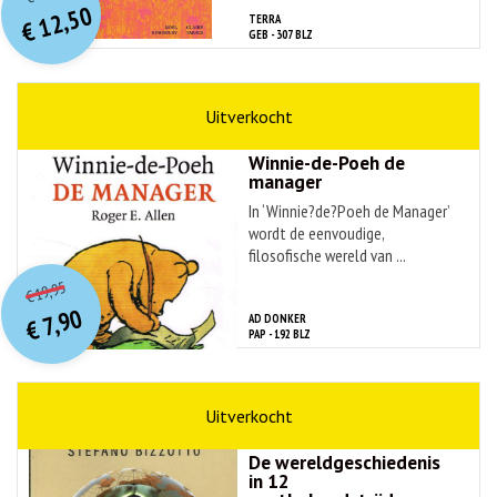
prijs
prijs
12,50
TERRA
was:
€
is:
GEB - 307 BLZ
€ 49,99.
€ 12,50.
naslagwerken
Roger E. Allen
Winnie-de-Poeh de
manager
In ‘Winnie?de?Poeh de Manager’
wordt de eenvoudige,
filosofische wereld van ...
O
orspr
onkelijke
Huidige
19,95
€
prijs
prijs
7,90
AD DONKER
was:
€
is:
PAP - 192 BLZ
€ 19,95.
€ 7,90.
hobby & sport
Stefano Bizzotto
De wereldgeschiedenis
in 12