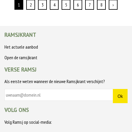
1
2
3
4
5
6
7
8
›
RAMSJKRANT
Het actuele aanbod
Open de ramsjkrant
VERSE RAMSJ
Als eerste weten wanneer de nieuwe Ramsjkrant verschijnt?
VOLG ONS
Volg Ramsj op social-media: