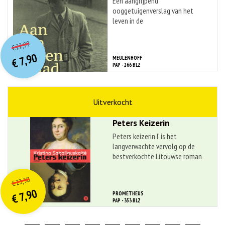
Een aangrijpend
ooggetuigenverslag van het
leven in de
dwangarbeiderskampen voor
O
orspr
onkelijke
Huidige
Joden in ...
22,99
€
prijs
prijs
7,90
MEULENHOFF
was:
€
is:
PAP - 266 BLZ
€ 22,99.
€ 7,90.
geschiedenis
Kristina Sabaliauskait?
Peters Keizerin
Peters keizerin I’ is het
langverwachte vervolg op de
bestverkochte Litouwse roman
aller ...
O
orspr
onkelijke
Huidige
23,50
€
prijs
prijs
7,90
PROMETHEUS
was:
€
is:
PAP - 353 BLZ
€ 23,50.
€ 7,90.