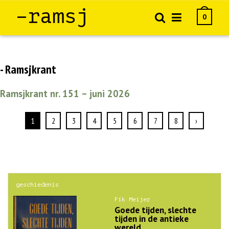
–ramsj
0
- Ramsjkrant
Ramsjkrant nr. 151 – juni 2026
1
2
3
4
5
6
7
8
›
geschiedenis
Fik Meijer
Goede tijden, slechte
tijden in de antieke
wereld