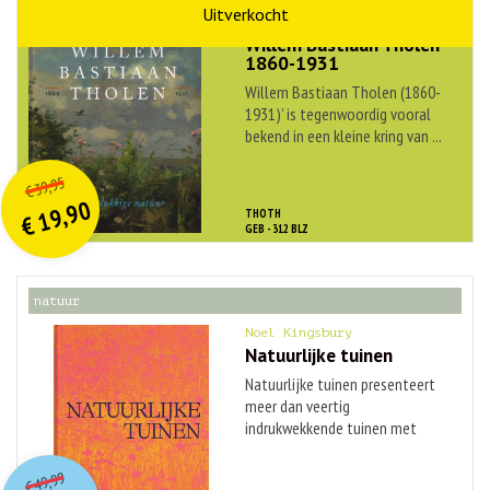
kunst
Willem Bastiaan Tholen
1860-1931
Willem Bastiaan Tholen (1860-
1931)’ is tegenwoordig vooral
bekend in een kleine kring van ...
O
orspr
onkelijke
Huidige
39,95
€
prijs
prijs
19,90
THOTH
was:
€
is:
GEB - 312 BLZ
€ 39,95.
€ 19,90.
natuur
Noel Kingsbury
Natuurlijke tuinen
Natuurlijke tuinen presenteert
meer dan veertig
indrukwekkende tuinen met
naturalistische ...
O
orspr
onkelijke
Huidige
49,99
€