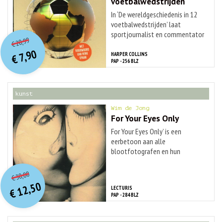
voetbalwedstrijden
In ‘De wereldgeschiedenis in 12
voetbalwedstrijden’ laat
O
orspr
onkelijke
sportjournalist en commentator
Huidige
20,99
...
€
prijs
prijs
7,90
HARPER COLLINS
was:
€
is:
PAP - 256 BLZ
€ 20,99.
€ 7,90.
kunst
Wim de Jong
For Your Eyes Only
For Your Eyes Only’ is een
eerbetoon aan alle
blootfotografen en hun
vrouwen, die een ...
O
orspr
onkelijke
Huidige
30,00
€
prijs
prijs
12,50
LECTURIS
was:
€
is:
PAP - 284 BLZ
€ 30,00.
€ 12,50.