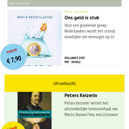
non-fictie
Bert Slagter
Ons geld is stuk
Voor een groeiende groep
Nederlanders wordt het steeds
moeilijker om vermogen op te
bouwen. Ze ...
O
orspr
onkelijke
Huidige
22,99
€
prijs
prijs
7,90
HOLLANDS DIEP
was:
€
is:
PAP - 304 BLZ
€ 22,99.
€ 7,90.
geschiedenis
Kristina Sabaliauskait?
Peters Keizerin
Peters keizerin’ vertelt het
uitzonderlijke levensverhaal van
Marta Skowro?ska, een Litouwse
...
O
orspr
onkelijke
Huidige
22,50