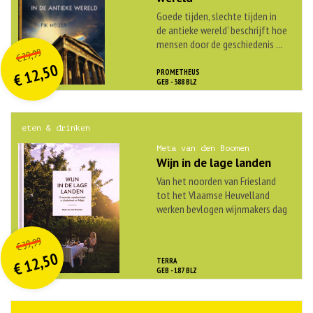
Goede tijden, slechte tijden in
de antieke wereld’ beschrijft hoe
O
orspr
onkelijke
mensen door de geschiedenis ...
Huidige
29,99
€
prijs
prijs
12,50
PROMETHEUS
was:
€
is:
GEB - 388 BLZ
€ 29,99.
€ 12,50.
eten & drinken
Meta van den Boomen
Wijn in de lage landen
Van het noorden van Friesland
tot het Vlaamse Heuvelland
werken bevlogen wijnmakers dag
in, dag uit ...
O
orspr
onkelijke
Huidige
39,99
€
prijs
prijs
12,50
TERRA
was:
€
is:
GEB - 187 BLZ
€ 39,99.
€ 12,50.