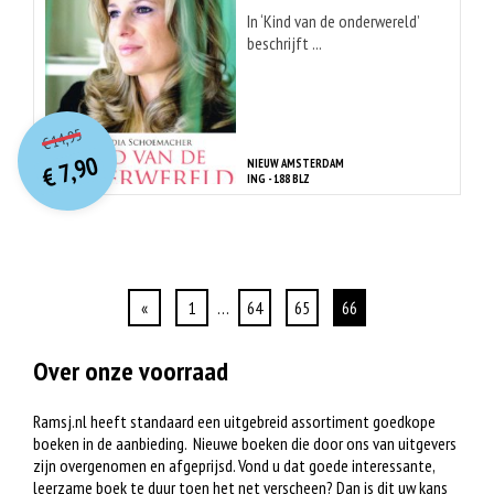
In ‘Kind van de onderwereld’
beschrijft ...
O
orspr
onkelijke
Huidige
14,95
€
prijs
prijs
7,90
NIEUW AMSTERDAM
was:
€
is:
ING - 188 BLZ
€ 14,95.
€ 7,90.
«
1
…
64
65
66
Over onze voorraad
Ramsj.nl heeft standaard een uitgebreid assortiment goedkope
boeken in de aanbieding. Nieuwe boeken die door ons van uitgevers
zijn overgenomen en afgeprijsd. Vond u dat goede interessante,
leerzame boek te duur toen het net verscheen? Dan is dit uw kans