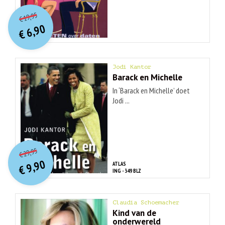
O
orspr
onkelijke
Huidige
19,95
€
prijs
prijs
6,90
was:
€
is:
€ 19,95.
€ 6,90.
Jodi Kantor
Barack en Michelle
In ‘Barack en Michelle’ doet
Jodi ...
O
orspr
onkelijke
Huidige
29,95
€
prijs
prijs
9,90
ATLAS
was:
€
is:
ING - 349 BLZ
€ 29,95.
€ 9,90.
Claudia Schoemacher
Kind van de
onderwereld