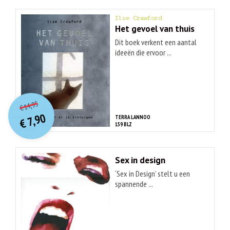
Ilse Crawford
Het gevoel van thuis
Dit boek verkent een aantal
ideeën die ervoor ...
O
orspr
onkelijke
Huidige
14,95
€
prijs
prijs
7,90
TERRA LANNOO
was:
€
is:
159 BLZ
€ 14,95.
€ 7,90.
Sex in design
‘Sex in Design’ stelt u een
spannende ...