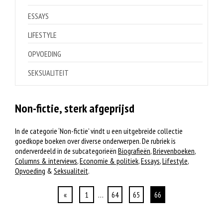
ESSAYS
LIFESTYLE
OPVOEDING
SEKSUALITEIT
Non-fictie, sterk afgeprijsd
In de categorie ‘Non-fictie’ vindt u een uitgebreide collectie
goedkope boeken over diverse onderwerpen. De rubriek is
onderverdeeld in de subcategorieën
Biografieën
,
Brievenboeken
,
Columns & interviews
,
Economie & politiek
,
Essays
,
Lifestyle
,
Opvoeding
&
Seksualiteit
.
«
1
…
64
65
66