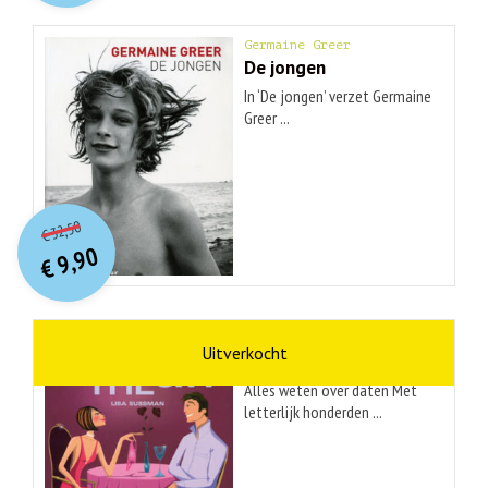
Germaine Greer
De jongen
In ‘De jongen’ verzet Germaine
Greer ...
O
orspr
onkelijke
Huidige
32,50
€
prijs
prijs
9,90
was:
€
is:
€ 32,50.
€ 9,90.
Lisa Sussman
Sex in the city
Alles weten over daten Met
letterlijk honderden ...