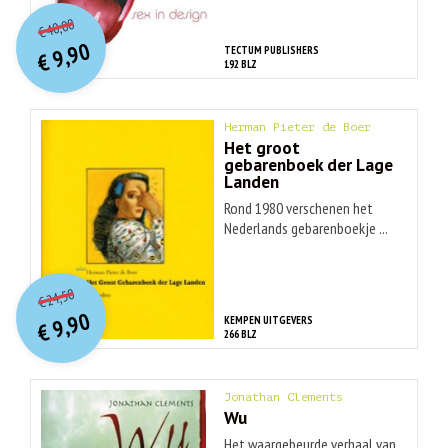
O
orspr
onkelijke
Huidige
40,00
€
prijs
prijs
9,90
TECTUM PUBLISHERS
was:
€
is:
192 BLZ
€ 40,00.
€ 9,90.
Herman Pieter de Boer
Het groot
gebarenboek der Lage
Landen
Rond 1980 verschenen het
Nederlands gebarenboekje ...
O
orspr
onkelijke
Huidige
24,50
€
prijs
prijs
9,90
KEMPEN UITGEVERS
was:
€
is:
266 BLZ
€ 24,50.
€ 9,90.
Jonathan Clements
Wu
Het waargebeurde verhaal van