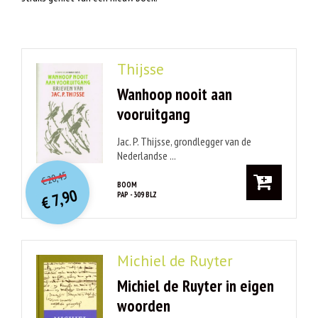
Thijsse
Wanhoop nooit aan
vooruitgang
Jac. P. Thijsse, grondlegger van de
Nederlandse ...
O
orspr
onkelijke
Huidige
20,45
€
prijs
prijs
BOOM
7,90
PAP - 309 BLZ
was:
€
is:
€ 20,45.
€ 7,90.
Michiel de Ruyter
Michiel de Ruyter in eigen
woorden