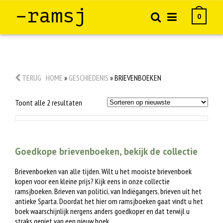
–ramsj
0
TERUG
HOME
»
GESCHIEDENIS
»
BRIEVENBOEKEN
Gesorteerd
Toont alle 2 resultaten
op
nieuwste
Goedkope brievenboeken, bekijk de collectie
Brievenboeken van alle tijden. Wilt u het mooiste brievenboek
kopen voor een kleine prijs? Kijk eens in onze collectie
ramsjboeken. Brieven van politici, van Indiëgangers, brieven uit het
antieke Sparta. Doordat het hier om ramsjboeken gaat vindt u het
boek waarschijnlijk nergens anders goedkoper en dat terwijl u
straks geniet van een nieuw boek.