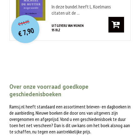
In deze bundel heeft L. Koelmans
citaten uit de ...
O
orspr
onkelijke
Huidige
14,95
€
prijs
prijs
UITGEVERIJ VAN WIJNEN
7,90
95 BLZ
was:
€
is:
€ 14,95.
€ 7,90.
Over onze voorraad goedkope
geschiedenisboeken
Ramsj.nl heeft standaard een assortiment brieven- en dagboeken in
de aanbieding. Nieuwe boeken die door ons van uitgevers zijn
overgenomen en afgeprijsd. Vond u een geschiedenisboek te duur
toen het net verscheen? Dan is dit uw kans om het boek alsnog aan
te schaffen, nu tegen een aantrekkelijke prijs.