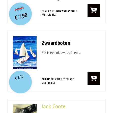
O
orspr
onkelijke
Huidige
18,99
€
prijs
prijs
DE ALK & HEIJNEN WATERSPORT
7,90
PAP - 160 BLZ
was:
€
is:
€ 18,99.
€ 7,90.
Zwaardboten
ZiN is een nieuwe zeil- en ...
7,90
€
ZEILINSTRUCTIE NEDERLAND
GEB - 16 BLZ
Jack Coote