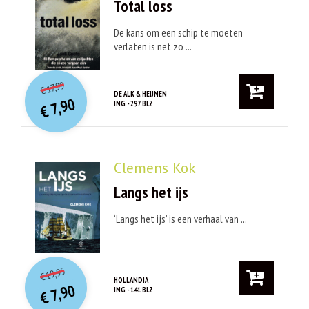
Total loss
De kans om een schip te moeten
verlaten is net zo ...
O
orspr
onkelijke
Huidige
17,99
€
prijs
prijs
DE ALK & HEIJNEN
7,90
ING - 297 BLZ
was:
€
is:
€ 17,99.
€ 7,90.
Clemens Kok
Langs het ijs
‘Langs het ijs’ is een verhaal van ...
O
orspr
onkelijke
Huidige
19,95
€
prijs
prijs
HOLLANDIA
7,90
ING - 141 BLZ
was:
€
is:
€ 19,95.
€ 7,90.