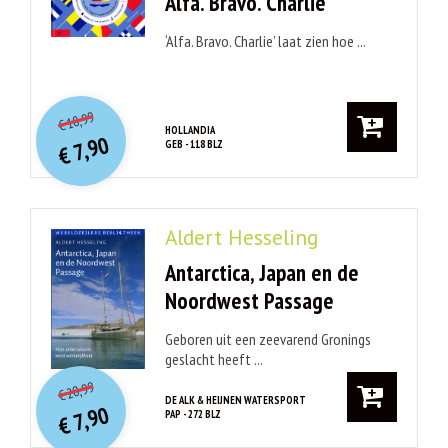
Alfa. Bravo. Charlie
‘Alfa. Bravo. Charlie’ laat zien hoe ...
O
orspr
onkelijke
Huidige
18,99
€
prijs
prijs
HOLLANDIA
7,90
GEB - 118 BLZ
was:
€
is:
€ 18,99.
€ 7,90.
Aldert Hesseling
Antarctica, Japan en de
Noordwest Passage
Geboren uit een zeevarend Gronings
geslacht heeft ...
O
orspr
onkelijke
Huidige
20,99
€
prijs
prijs
DE ALK & HEIJNEN WATERSPORT
7,90
PAP - 272 BLZ
was:
€
is:
€ 20,99.
€ 7,90.