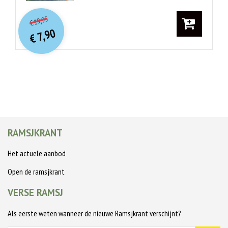
O
orspr
onkelijke
Huidige
19,95
€
prijs
prijs
7,90
was:
€
is:
€ 19,95.
€ 7,90.
RAMSJKRANT
Het actuele aanbod
Open de ramsjkrant
VERSE RAMSJ
Als eerste weten wanneer de nieuwe Ramsjkrant verschijnt?