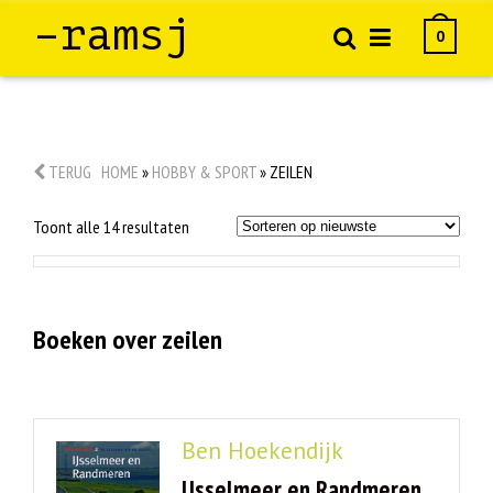
–ramsj
0
TERUG
HOME
»
HOBBY & SPORT
»
ZEILEN
Gesorteerd
Toont alle 14 resultaten
op
nieuwste
Boeken over zeilen
Ben Hoekendijk
IJsselmeer en Randmeren