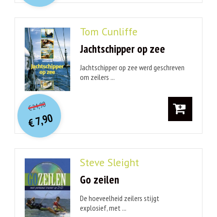
Tom Cunliffe
Jachtschipper op zee
Jachtschipper op zee werd geschreven
om zeilers ...
O
orspr
onkelijke
Huidige
24,90
€
prijs
prijs
7,90
was:
€
is:
€ 24,90.
€ 7,90.
Steve Sleight
Go zeilen
De hoeveelheid zeilers stijgt
explosief, met ...