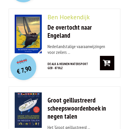
Ben Hoekendijk
De overtocht naar
Engeland
Nederlandstalige vaaraanwijzingen
voor zeilers ...
O
orspr
onkelijke
Huidige
20,99
€
prijs
prijs
DE ALK & HEIJNEN WATERSPORT
7,90
GEB - 87 BLZ
was:
€
is:
€ 20,99.
€ 7,90.
Groot geïllustreerd
scheepswoordenboek in
negen talen
Het ‘Groot geïllustreerd ...