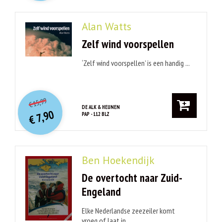
Alan Watts
Zelf wind voorspellen
‘Zelf wind voorspellen’ is een handig ...
O
orspr
onkelijke
Huidige
15,99
€
prijs
prijs
DE ALK & HEIJNEN
7,90
PAP - 112 BLZ
was:
€
is:
€ 15,99.
€ 7,90.
Ben Hoekendijk
De overtocht naar Zuid-
Engeland
Elke Nederlandse zeezeiler komt
vroeg of laat in ...