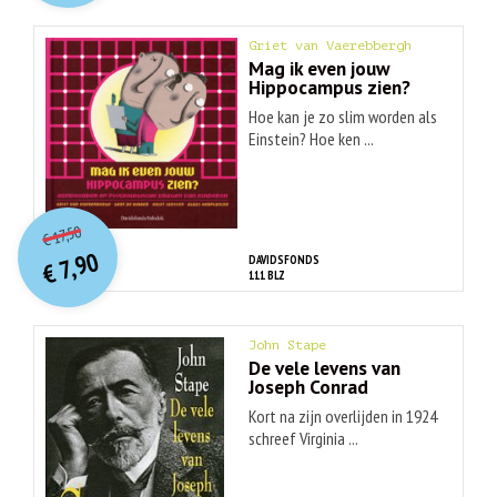
Griet van Vaerebbergh
Mag ik even jouw
Hippocampus zien?
Hoe kan je zo slim worden als
Einstein? Hoe ken ...
O
orspr
onkelijke
Huidige
17,50
€
prijs
prijs
7,90
DAVIDSFONDS
was:
€
is:
111 BLZ
€ 17,50.
€ 7,90.
John Stape
De vele levens van
Joseph Conrad
Kort na zijn overlijden in 1924
schreef Virginia ...