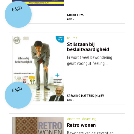
5,00
€
GUIDO THYS
ABD -
Kilts
Stilstaan bij
besluitvaardigheid
Er wordt veel bewondering
geuit voor gut feeling ...
5,00
€
SPEAKING MATTERS (NL) BV
ABD -
Andrew Weaving
Retro wonen
Bewoners van de zeventien