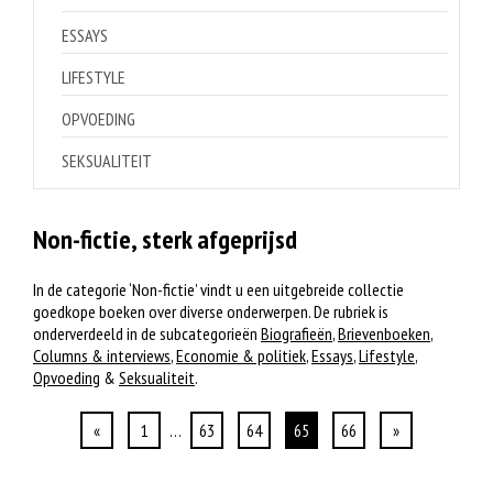
ESSAYS
LIFESTYLE
OPVOEDING
SEKSUALITEIT
Non-fictie, sterk afgeprijsd
In de categorie ‘Non-fictie’ vindt u een uitgebreide collectie
goedkope boeken over diverse onderwerpen. De rubriek is
onderverdeeld in de subcategorieën
Biografieën
,
Brievenboeken
,
Columns & interviews
,
Economie & politiek
,
Essays
,
Lifestyle
,
Opvoeding
&
Seksualiteit
.
«
1
…
63
64
65
66
»