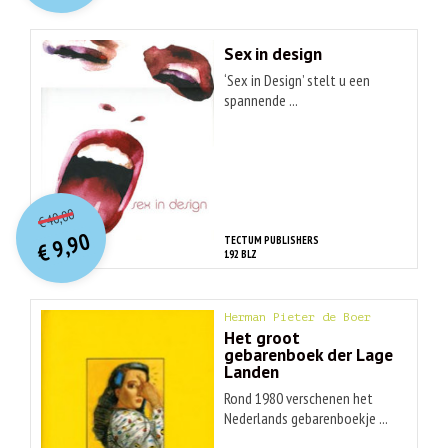
Sex in design
‘Sex in Design’ stelt u een
spannende ...
O
orspr
onkelijke
Huidige
40,00
€
prijs
prijs
9,90
TECTUM PUBLISHERS
was:
€
is:
192 BLZ
€ 40,00.
€ 9,90.
Herman Pieter de Boer
Het groot
gebarenboek der Lage
Landen
Rond 1980 verschenen het
Nederlands gebarenboekje ...