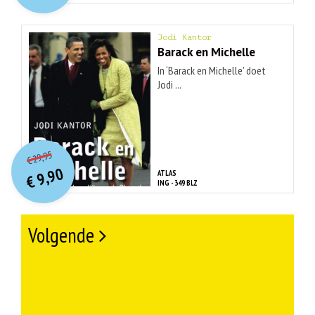
€ 32,50.
€ 9,90.
Jodi Kantor
Barack en Michelle
In ‘Barack en Michelle’ doet
Jodi ...
O
orspr
onkelijke
Huidige
29,95
€
prijs
prijs
9,90
ATLAS
was:
€
is:
ING - 349 BLZ
€ 29,95.
€ 9,90.
Volgende