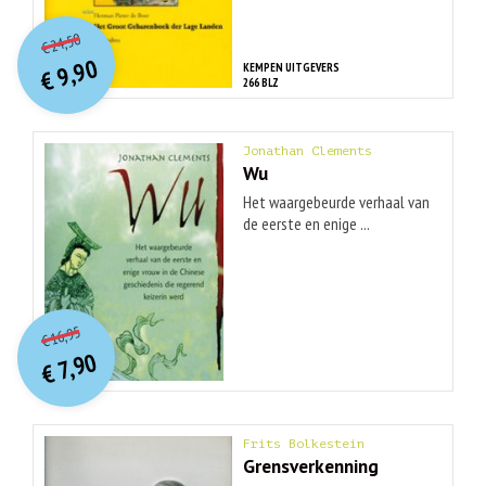
O
orspr
onkelijke
Huidige
24,50
€
prijs
prijs
9,90
KEMPEN UITGEVERS
was:
€
is:
266 BLZ
€ 24,50.
€ 9,90.
Jonathan Clements
Wu
Het waargebeurde verhaal van
de eerste en enige ...
O
orspr
onkelijke
Huidige
16,95
€
prijs
prijs
7,90
was:
€
is:
€ 16,95.
€ 7,90.
Frits Bolkestein
Grensverkenning