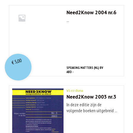
Need2Know 2004 nr.6
...
5,00
€
SPEAKING MATTERS (NL) BV
ABD -
Wierdsma
Need2Know 2003 nr.3
In deze editie zijn de
volgende boeken uitgebreid ...