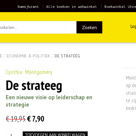
Ramsjkrant
Alle boeken in webwinkel
Boekwinkel Utr
Log
Zoeken
E
/
ECONOMIE & POLITIEK
/
DE STRATEEG
Cynthia Montgomery
Mont
De strateeg
op de
strat
Een nieuwe visie op leiderschap en
te zi
strategie
bedri
Oorspronkelijke
Huidige
€
19,95
€
7,90
prijs
prijs
De
TOEVOEGEN AAN WINKELWAGEN