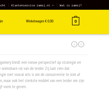
echt
Klantenservice ramsj.nl
Wat is ramsj?
in
Winkelwagen
€
0,00
0
<
>
gomery biedt een nieuw perspectief op strategie en
 onmisbare rol van de leider. Zij laat zien dat
egie niet vooral iets is om de concurrentie te slim af
jn, maar ook het sterkste middel van een leider om zijn
jf vorm te geven.