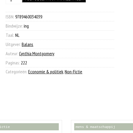
was:
is:
strateeg
€ 19,95.
€ 7,90.
aantal
ISBN:
9789460034039
.
Bindwijze:
ing
Taal:
NL
Uitgever:
Balans
Auteur:
Cynthia Montgomery
Paginas:
222
Categorieën:
Economie & politiek
,
Non-Fictie
.
ictie
mens & maatschappij