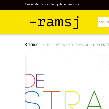
Aanmelden voor de update service
–ramsj
TERUG
HOME
/
WEBWINKEL RAMSJ.NL
/
NON-FICTI