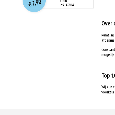
7,90
TERRA
was:
€
is:
ING - 175 BLZ
€ 19,99.
€ 7,90.
Over 
Ramsj.nl 
afgeprijs
Constant 
mogelijk 
Top 1
Wij zijn 
voorkeur