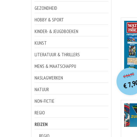
GEZONDHEID
HOBBY & SPORT
KINDER- & JEUGDBOEKEN
KUNST
LITERATUUR & THRILLERS
MENS & MAATSCHAPPIJ
o
Hu
16,95
€
NASLAGWERKEN
p
p
7,9
€
NATUUR
NON-FICTIE
REGIO
REIZEN
REGIO