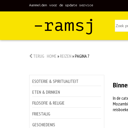
Aanmelden voor de update service
–ramsj
TERUG
HOME
»
REIZEN
»
PAGINA 7
ESOTERIE & SPIRITUALITEIT
Binne
ETEN & DRINKEN
In de cat
FILOSOFIE & RELIGIE
Mozambiqu
reisboeke
FRIESTALIG
GESCHIEDENIS