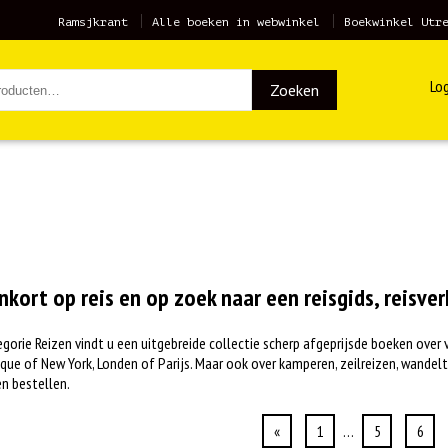
Ramsjkrant
Alle boeken in webwinkel
Boekwinkel Utr
Log
Zoeken
nkort op reis en op zoek naar een reisgids, reisve
egorie Reizen vindt u een uitgebreide collectie scherp afgeprijsde boeken ove
e of New York, Londen of Parijs. Maar ook over kamperen, zeilreizen, wandelt
n bestellen.
«
1
…
5
6