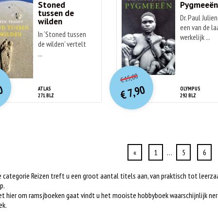
Stoned
Pygmeeë
tussen de
Dr. Paul Julien
wilden
een van de la
In ‘Stoned tussen
werkelijk ...
de wilden’ vertelt
...
O
orspr
nkelijke
O
orspr
onkelijke
idige
Huidige
15,00
€
rijs
rijs
prijs
prijs
0
7,90
ATLAS
OLYMPUS
was:
was:
€
is:
is:
271 BLZ
292 BLZ
€ 19,90.
€ 15,00.
€ 7,90.
€ 7,90.
«
1
…
5
6
 categorie Reizen treft u een groot aantal titels aan, van praktisch tot leerz
p.
 hier om ramsjboeken gaat vindt u het mooiste hobbyboek waarschijnlijk nerg
ek.