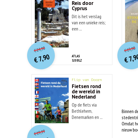
Reis door
Cyprus
Dit is het verslag
van een unieke reis;
een ...
O
orspr
onkelijke
o
Huidige
Hu
24,90
19,90
€
€
prijs
prijs
p
p
7,90
7,9
ATLAS
was:
€
€
is:
320 BLZ
€ 24,90.
€ 7,90.
Flip van Doorn
Fietsen rond
de wereld in
Nederland
Op de fiets via
Bethlehem,
Binnen de
Denemarken en ...
stedentri
Omdat het
O
orspr
onkelijke
Huidige
nieuw bo
19,99
€
prijs
prijs