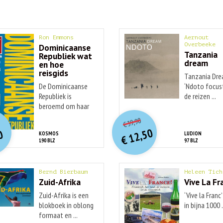
Ron Emmons
Aernout
Overbeeke
Dominicaanse
Tanzania
Republiek wat
dream
en hoe
reisgids
Tanzania Dr
De Dominicaanse
‘Ndoto focus
Republiek is
de reizen ...
beroemd om haar
O
orspr
nkelijke
O
orspr
onkelijke
idige
Huidige
...
39,90
€
rijs
rijs
prijs
prijs
12,50
0
KOSMOS
LUDION
was:
was:
€
is:
is:
190 BLZ
97 BLZ
€ 16,95.
€ 39,90.
€ 12,50.
€ 7,90.
Bernd Bierbaum
Heleen Tich
Zuid-Afrika
Vive La Fr
Zuid-Afrika is een
‘Vive la Franc’
blokboek in oblong
in bijna 1000 .
formaat en ...