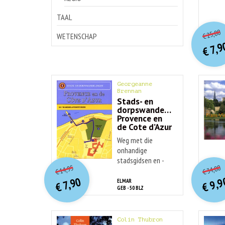
TAAL
o
Hu
25,00
€
WETENSCHAP
p
p
7,9
€
Georgeanne
Brennan
Stads- en
dorpswandelingen:
Provence en
de Cote d’Azur
Weg met die
onhandige
O
orspr
onkelijke
o
stadsgidsen en -
Huidige
Hu
14,95
34,00
kaarten en ...
€
€
prijs
prijs
p
p
9,9
7,90
ELMAR
was:
€
€
is:
GEB - 50 BLZ
€ 14,95.
€ 7,90.
Colin Thubron