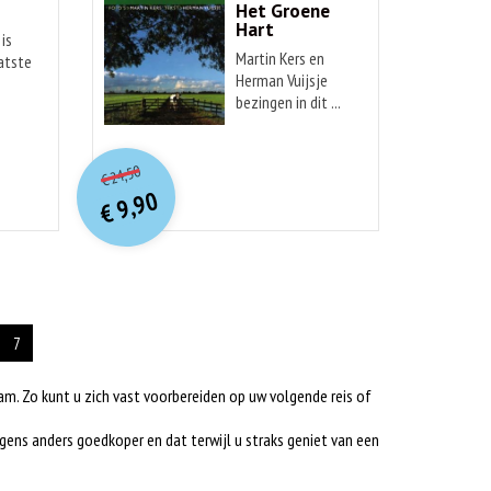
n
Het Groene
Hart
 is
Martin Kers en
atste
Herman Vuijsje
bezingen in dit ...
O
orspr
onkelijke
Huidige
24,50
€
prijs
prijs
9,90
was:
€
is:
€ 24,50.
€ 9,90.
7
aam. Zo kunt u zich vast voorbereiden op uw volgende reis of
ens anders goedkoper en dat terwijl u straks geniet van een