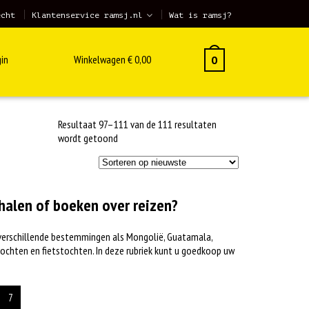
echt
Klantenservice ramsj.nl
Wat is ramsj?
in
Winkelwagen
€
0,00
0
Resultaat 97–111 van de 111 resultaten
Gesorteerd
wordt getoond
op
nieuwste
rhalen of boeken over reizen?
r verschillende bestemmingen als Mongolië, Guatamala,
ochten en fietstochten. In deze rubriek kunt u goedkoop uw
7