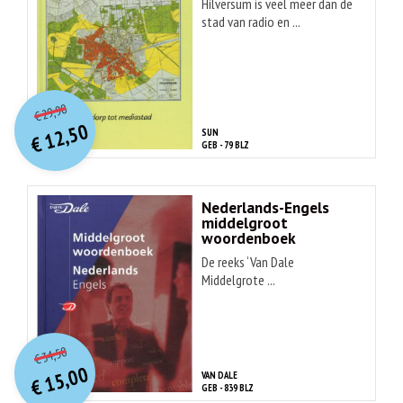
Hilversum is veel meer dan de
stad van radio en ...
O
orspr
onkelijke
Huidige
29,90
€
prijs
prijs
12,50
SUN
was:
€
is:
GEB - 79 BLZ
€ 29,90.
€ 12,50.
Nederlands-Engels
middelgroot
woordenboek
De reeks ‘Van Dale
Middelgrote ...
O
orspr
onkelijke
Huidige
34,50
€
prijs
prijs
15,00
VAN DALE
was:
€
is:
GEB - 839 BLZ
€ 34,50.
€ 15,00.