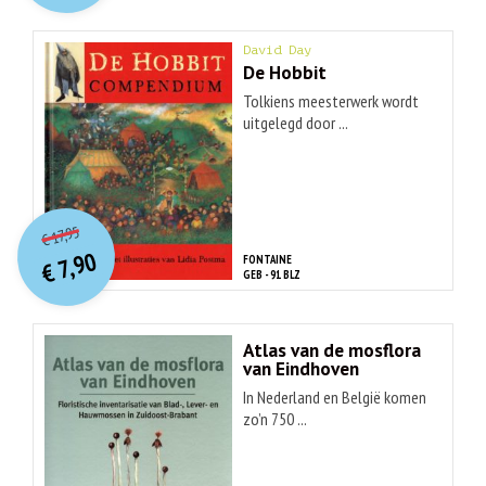
David Day
De Hobbit
Tolkiens meesterwerk wordt
uitgelegd door ...
O
orspr
onkelijke
Huidige
17,95
€
prijs
prijs
7,90
FONTAINE
was:
€
is:
GEB - 91 BLZ
€ 17,95.
€ 7,90.
Atlas van de mosflora
van Eindhoven
In Nederland en België komen
zo’n 750 ...