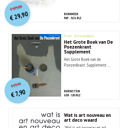
O
orspr
onkelijke
Huidige
125,00
€
prijs
prijs
29,90
BORNMEER
was:
€
is:
PAP - 3151 BLZ
€ 125,00.
€ 29,90.
Piet Schreuders
Het Grote Boek van De
Poezenkrant
Supplement
Het Grote Boek van de
Poezenkrant. Supplement ...
O
orspr
onkelijke
Huidige
19,95
€
prijs
prijs
7,90
RUBINSTEIN
was:
€
is:
GEB - 183 BLZ
€ 19,95.
€ 7,90.
Wat is art nouveau en
art deco waard
‘Wat is art nouveau en art