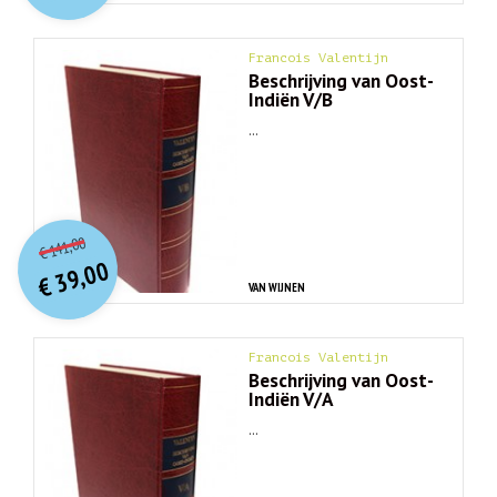
Francois Valentijn
Beschrijving van Oost-
Indiën V/B
...
O
orspr
onkelijke
Huidige
141,00
€
prijs
prijs
39,00
was:
€
is:
VAN WIJNEN
€ 141,00.
€ 39,00.
Francois Valentijn
Beschrijving van Oost-
Indiën V/A
...