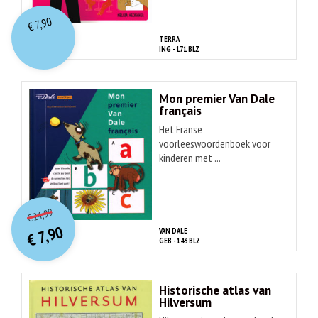
7,90
€
TERRA
ING - 171 BLZ
Mon premier Van Dale
français
Het Franse
voorleeswoordenboek voor
kinderen met ...
O
orspr
onkelijke
Huidige
24,99
€
prijs
prijs
7,90
VAN DALE
was:
€
is:
GEB - 143 BLZ
€ 24,99.
€ 7,90.
Historische atlas van
Hilversum