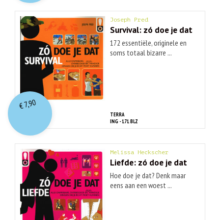
Joseph Pred
Survival: zó doe je dat
172 essentiële, originele en
soms totaal bizarre ...
7,90
€
TERRA
ING - 171 BLZ
Melissa Heckscher
Liefde: zó doe je dat
Hoe doe je dat? Denk maar
eens aan een woest ...