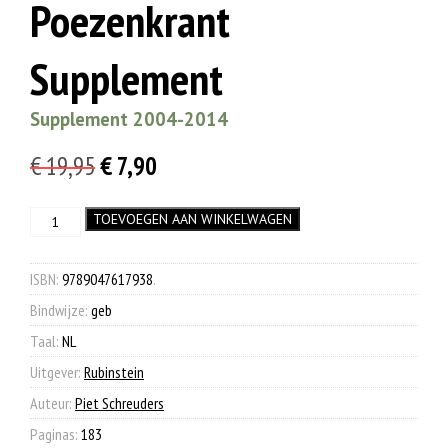
Poezenkrant
Supplement
Supplement 2004-2014
Oorspronkelijke
Huidige
€
19,95
€
7,90
prijs
prijs
Het
TOEVOEGEN AAN WINKELWAGEN
was:
is:
Grote
€ 19,95.
€ 7,90.
Boek
van
ISBN:
9789047617938
.
De
Bindwijze:
geb
Poezenkrant
Supplement
Taal:
NL
aantal
Uitgever:
Rubinstein
Auteur:
Piet Schreuders
Paginas:
183