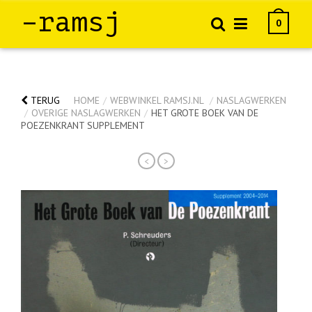
–ramsj
0
TERUG
HOME
/
WEBWINKEL RAMSJ.NL
/
NASLAGWERKEN
/
OVERIGE NASLAGWERKEN
/
HET GROTE BOEK VAN DE
POEZENKRANT SUPPLEMENT
<
>