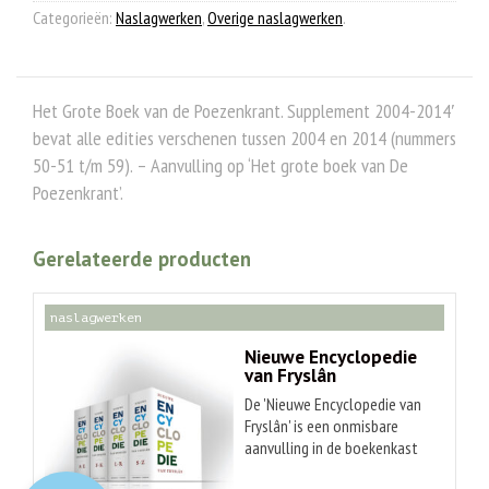
Categorieën:
Naslagwerken
,
Overige naslagwerken
.
Het Grote Boek van de Poezenkrant. Supplement 2004-2014′
bevat alle edities verschenen tussen 2004 en 2014 (nummers
50-51 t/m 59). – Aanvulling op ‘Het grote boek van De
Poezenkrant’.
Gerelateerde producten
naslagwerken
Nieuwe Encyclopedie
van Fryslân
De 'Nieuwe Encyclopedie van
Fryslân' is een onmisbare
aanvulling in de boekenkast
O
orspr
onkelijke
voor iedereen die gek is van
Huidige