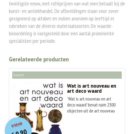
twintigste eeuw, met richtprijzen van wat men betaalt bij de
kunst- en antiekhandel. De afbeeldingen staan voor zover
gesigneerd op alfabet en indien anoniem op leeftijd in
rubrieken van de diverse materiaalsoorten. De waarde-
beoordeling is vastgesteld door een aantal prominente
specialisten per periode.
Gerelateerde producten
kunst
Wat is art nouveau en
art deco waard
'Wat is art nouveau en art
deco waard' bevat ruim 2300
objecten uit de art nouveau
O
orspr
onkelijke
en art deco, voorzien van een
Huidige
korte omschrijving en de
32,50
€
prijs
prijs
waarde. Het zijn globale
9,90