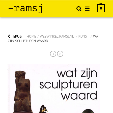
–ramsj
0
TERUG
HOME
/
WEBWINKEL RAMSJ.NL
/
KUNST
/
WAT
ZIJN SCULPTUREN WAARD
<
>