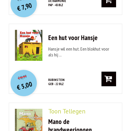
prijs
prijs
DE HARMONIE
7,90
PAP - 43 BLZ
was:
€
is:
€ 15,90.
€ 7,90.
Een hut voor Hansje
Hansje wil een hut. Een blokhut voor
als hij ...
O
orspr
onkelijke
Huidige
8,99
€
prijs
prijs
RUBINSTEIN
5,00
GEB - 22 BLZ
was:
€
is:
€ 8,99.
€ 5,00.
Toon Tellegen
Mano de
brandweerjongen