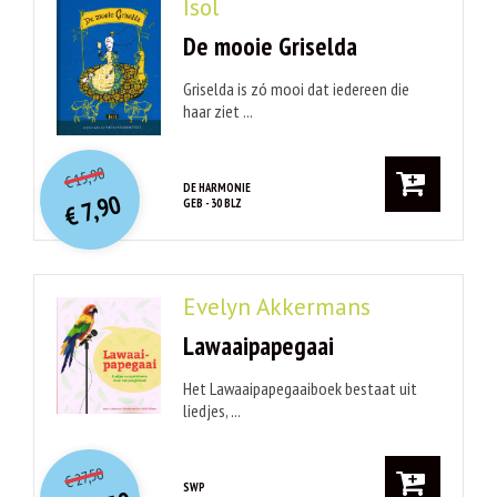
Isol
De mooie Griselda
Griselda is zó mooi dat iedereen die
haar ziet ...
O
orspr
onkelijke
Huidige
15,90
€
prijs
prijs
DE HARMONIE
7,90
GEB - 30 BLZ
was:
€
is:
€ 15,90.
€ 7,90.
Evelyn Akkermans
Lawaaipapegaai
Het Lawaaipapegaaiboek bestaat uit
liedjes, ...
O
orspr
onkelijke
Huidige
27,50
€
prijs
prijs
SWP