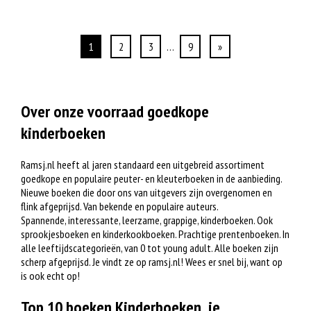
1
2
3
…
9
»
Over onze voorraad goedkope
kinderboeken
Ramsj.nl heeft al jaren standaard een uitgebreid assortiment
goedkope en populaire peuter- en kleuterboeken in de aanbieding.
Nieuwe boeken die door ons van uitgevers zijn overgenomen en
flink afgeprijsd. Van bekende en populaire auteurs.
Spannende, interessante, leerzame, grappige, kinderboeken. Ook
sprookjesboeken en kinderkookboeken. Prachtige prentenboeken. In
alle leeftijdscategorieën, van 0 tot young adult. Alle boeken zijn
scherp afgeprijsd. Je vindt ze op ramsj.nl! Wees er snel bij, want op
is ook echt op!
Top 10 boeken Kinderboeken, je