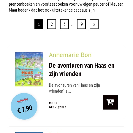
prentenboeken en voorleesboeken voor uw eigen peuter of kleuter.
Maar bedenk dat het ook uitstekende cadeaus zijn.
1
2
3
…
9
»
Annemarie Bon
De avonturen van Haas en
zijn vrienden
De avonturen van Haas en zijn
vrienden’ is ...
O
orspr
onkelijke
Huidige
19,99
€
prijs
prijs
MOON
7,90
GEB - 192 BLZ
was:
€
is:
€ 19,99.
€ 7,90.