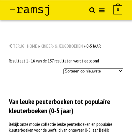
–ramsj
0
TERUG
HOME
»
KINDER- & JEUGDBOEKEN
»
0-5 JAAR
Gesorteerd
Resultaat 1–16 van de 137 resultaten wordt getoond
op
nieuwste
Van leuke peuterboeken tot populaire
kleuterboeken (0-5 jaar)
Bekijk onze mooie collectie leuke peuterboeken en populaire
kleuterboeken voor de leeftijd van ongeveer 0-5 jaar. Bekijk