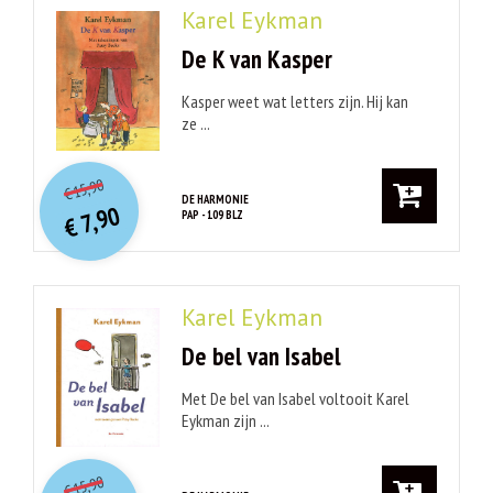
Karel Eykman
De K van Kasper
Kasper weet wat letters zijn. Hij kan
ze ...
O
orspr
onkelijke
Huidige
15,90
€
prijs
prijs
DE HARMONIE
7,90
PAP - 109 BLZ
was:
€
is:
€ 15,90.
€ 7,90.
Karel Eykman
De bel van Isabel
Met De bel van Isabel voltooit Karel
Eykman zijn ...
O
orspr
onkelijke
Huidige
15,90
€