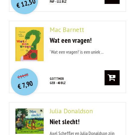
12,50
PAP - 111 BLZ
was:
€
is:
€ 12,50.
€ 27,50.
Mac Barnett
Wat een vragen!
‘Wat een vragen!’ is een uniek ...
O
orspr
onkelijke
Huidige
14,99
€
prijs
prijs
GOTTMER
7,90
GEB - 40 BLZ
was:
€
is:
€ 14,99.
€ 7,90.
Julia Donaldson
Niet slecht!
Axel Scheffler en Julia Donaldson zijn