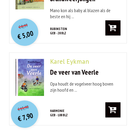
Mano kon als baby al blazen als de
beste en hij ...
O
orspr
onkelijke
Huidige
8,99
€
prijs
prijs
RUBINSTEIN
5,00
GEB - 28 BLZ
was:
€
is:
€ 8,99.
€ 5,00.
Karel Eykman
De veer van Veerle
Opa houdt de vogelveer hoog boven
zijn hoofd en ...
O
orspr
onkelijke
Huidige
15,90
€
prijs
prijs
HARMONIE
7,90
GEB - 108 BLZ
was:
€
is:
€ 15,90.
€ 7,90.