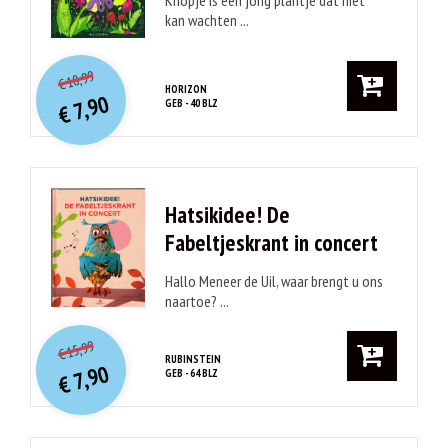
kan wachten ...
O
orspr
onkelijke
Huidige
18,99
€
prijs
prijs
HORIZON
7,90
GEB - 40 BLZ
was:
€
is:
€ 18,99.
€ 7,90.
Hatsikidee! De
Fabeltjeskrant in concert
Hallo Meneer de Uil, waar brengt u ons
naartoe? ...
O
orspr
onkelijke
Huidige
15,99
€
prijs
prijs
RUBINSTEIN
7,90
GEB - 64 BLZ
was:
€
is:
€ 15,99.
€ 7,90.