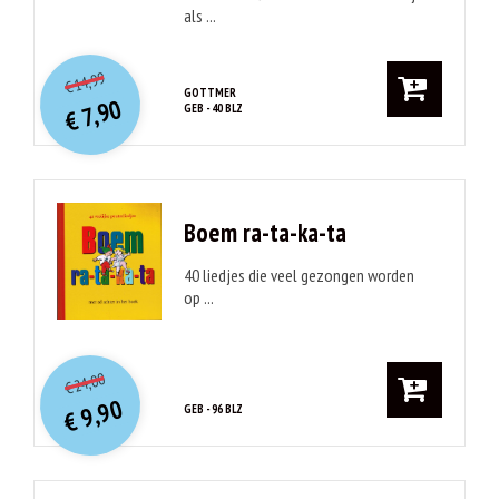
als ...
O
orspr
onkelijke
Huidige
14,99
€
prijs
prijs
GOTTMER
7,90
GEB - 40 BLZ
was:
€
is:
€ 14,99.
€ 7,90.
Boem ra-ta-ka-ta
40 liedjes die veel gezongen worden
op ...
O
orspr
onkelijke
Huidige
24,00
€
prijs
prijs
9,90
GEB - 96 BLZ
was:
€
is:
€ 24,00.
€ 9,90.