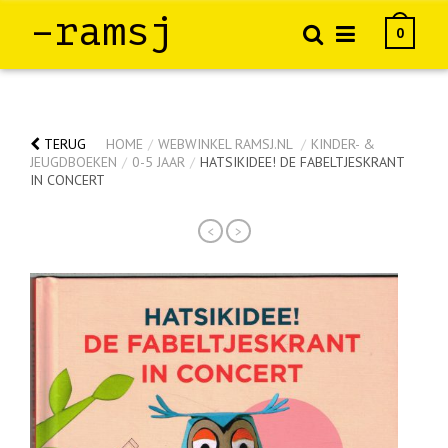
–ramsj
0
TERUG
HOME
/
WEBWINKEL RAMSJ.NL
/
KINDER- &
JEUGDBOEKEN
/
0-5 JAAR
/
HATSIKIDEE! DE FABELTJESKRANT
IN CONCERT
<
>