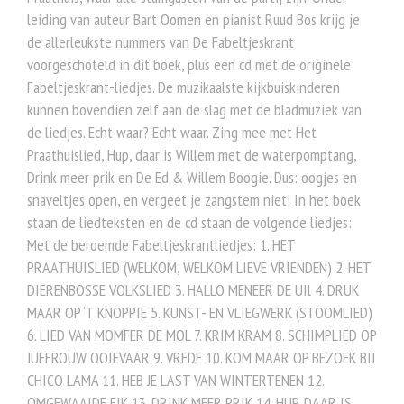
leiding van auteur Bart Oomen en pianist Ruud Bos krijg je
de allerleukste nummers van De Fabeltjeskrant
voorgeschoteld in dit boek, plus een cd met de originele
Fabeltjeskrant-liedjes. De muzikaalste kijkbuiskinderen
kunnen bovendien zelf aan de slag met de bladmuziek van
de liedjes. Echt waar? Echt waar. Zing mee met Het
Praathuislied, Hup, daar is Willem met de waterpomptang,
Drink meer prik en De Ed & Willem Boogie. Dus: oogjes en
snaveltjes open, en vergeet je zangstem niet! In het boek
staan de liedteksten en de cd staan de volgende liedjes:
Met de beroemde Fabeltjeskrantliedjes: 1. HET
PRAATHUISLIED (WELKOM, WELKOM LIEVE VRIENDEN) 2. HET
DIERENBOSSE VOLKSLIED 3. HALLO MENEER DE UIl 4. DRUK
MAAR OP ‘T KNOPPIE 5. KUNST- EN VLIEGWERK (STOOMLIED)
6. LIED VAN MOMFER DE MOL 7. KRIM KRAM 8. SCHIMPLIED OP
JUFFROUW OOIEVAAR 9. VREDE 10. KOM MAAR OP BEZOEK BIJ
CHICO LAMA 11. HEB JE LAST VAN WINTERTENEN 12.
OMGEWAAIDE EIK 13. DRINK MEER PRIK 14. HUP, DAAR IS