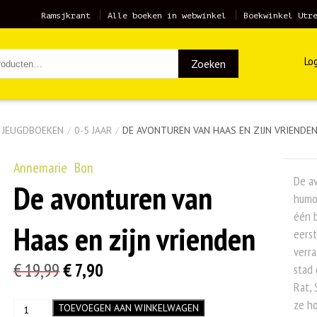
Ramsjkrant
Alle boeken in webwinkel
Boekwinkel Utr
Log
Zoeken
& JEUGDBOEKEN
/
0-5 JAAR
/
DE AVONTUREN VAN HAAS EN ZIJN VRIENDE
Annemarie Bon
De av
De avonturen van
humor
één b
Haas en zijn vrienden
eerst
verra
Oorspronkelijke
Huidige
€
19,99
€
7,90
stad 
Rat, 
prijs
prijs
ze ho
De
TOEVOEGEN AAN WINKELWAGEN
was:
is: