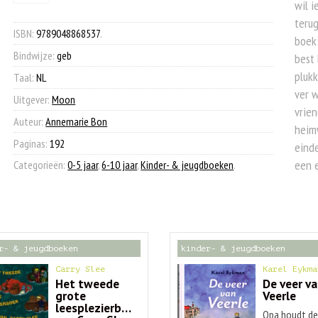
avonturen
wil i
€ 19,99.
€ 7,90.
van
terug
Haas
ISBN:
9789048868537
.
boek:
en
Bindwijze:
geb
best 
zijn
vrienden
pluk
Taal:
NL
aantal
ver w
Uitgever:
Moon
vrien
Auteur:
Annemarie Bon
heimw
Paginas:
192
einde
een e
Categorieën:
0-5 jaar
,
6-10 jaar
,
Kinder- & jeugdboeken
.
r- & jeugdboeken
kinder- & jeugdboeken
Carry Slee
Karel Eykma
Het tweede
De veer v
grote
Veerle
leesplezierboek
Opa houdt d