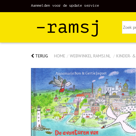
Aanmelden voor de update service
–ramsj
TERUG
HOME
/
WEBWINKEL RAMSJ.NL
/
KINDER- 