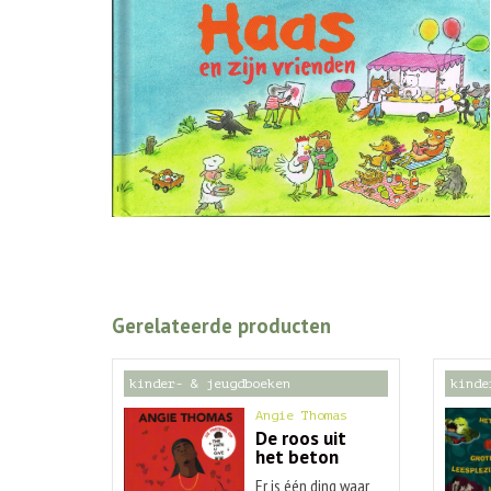
Gerelateerde producten
kinder- & jeugdboeken
kinde
Angie Thomas
De roos uit
het beton
Er is één ding waar