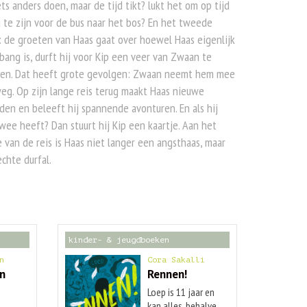
ets anders doen, maar de tijd tikt? lukt het om op tijd
 te zijn voor de bus naar het bos? En het tweede
 de groeten van Haas gaat over hoewel Haas eigenlijk
bang is, durft hij voor Kip een veer van Zwaan te
ken. Dat heeft grote gevolgen: Zwaan neemt hem mee
eg. Op zijn lange reis terug maakt Haas nieuwe
den en beleeft hij spannende avonturen. En als hij
ee heeft? Dan stuurt hij Kip een kaartje. Aan het
 van de reis is Haas niet langer een angsthaas, maar
chte durfal.
kinder- & jeugdboeken
n
Cora Sakalli
an
Rennen!
Loep is 11 jaar en
e
kan alles, behalve