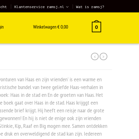
echt
Klantenservice ramsj.nl
Wat is ramsj?
in
Winkelwagen
€
0,00
0
<
>
N
onturen van Haas en zijn vrienden’ is een warme en
istische bundel van twee geliefde Haas-verhalen in
oek: Haas in de stad en En de groeten van Haas. Het
e boek gaat over Haas in de stad. Haas krijggt een
ssende brief krijgt. Hij heeft een reisje naar de grote
gewonnen! En hij is niet de enige ook zijn vrienden
Stinkie, Kip, Raaf en Big mogen mee. Samen ontdekken
e druk en overweldigend de stad kan zijn. Iedereen