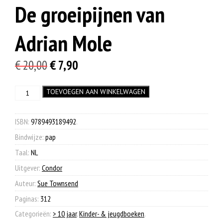
De groeipijnen van
Adrian Mole
Oorspronkelijke
Huidige
€
20,00
€
7,90
prijs
prijs
De
TOEVOEGEN AAN WINKELWAGEN
was:
is:
groeipijnen
€ 20,00.
€ 7,90.
van
Adrian
ISBN:
9789493189492
.
Mole
Bindwijze:
pap
aantal
Taal:
NL
Uitgever:
Condor
Auteur:
Sue Townsend
Paginas:
312
Categorieën:
> 10 jaar
,
Kinder- & jeugdboeken
.