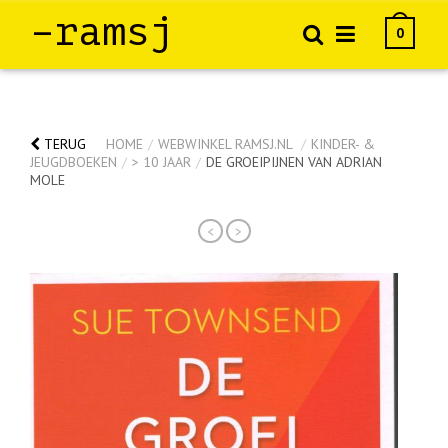
–ramsj
0
TERUG
HOME
/
WEBWINKEL RAMSJ.NL
/
KINDER- &
JEUGDBOEKEN
/
> 10 JAAR
/
DE GROEIPIJNEN VAN ADRIAN
MOLE
<
>