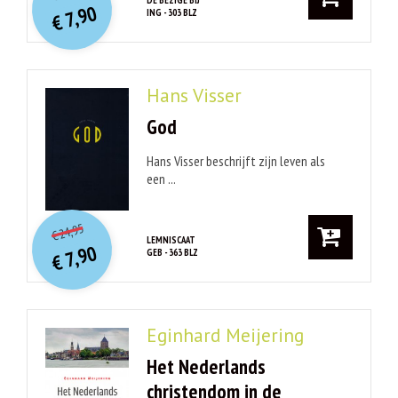
prijs
prijs
7,90
ING - 303 BLZ
was:
€
is:
€ 24,90.
€ 7,90.
Hans Visser
God
Hans Visser beschrijft zijn leven als
een ...
O
orspr
onkelijke
Huidige
24,95
€
prijs
prijs
LEMNISCAAT
7,90
GEB - 363 BLZ
was:
€
is:
€ 24,95.
€ 7,90.
Eginhard Meijering
Het Nederlands
christendom in de