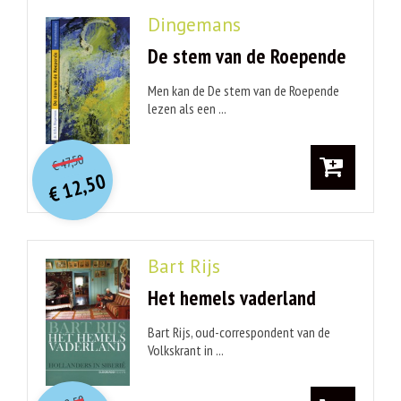
Dingemans
De stem van de Roepende
Men kan de De stem van de Roepende
lezen als een ...
O
orspr
onkelijke
Huidige
47,50
€
prijs
prijs
12,50
was:
€
is:
€ 12,50.
€ 47,50.
Bart Rijs
Het hemels vaderland
Bart Rijs, oud-correspondent van de
Volkskrant in ...
O
orspr
onkelijke
Huidige