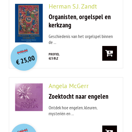
Herman S.J. Zandt
Organisten, orgelspel en
kerkzang
Geschiedenis van het orgelspel binnen
de ...
O
orspr
onkelijke
Huidige
90,00
€
prijs
prijs
PROFIEL
25,00
623 BLZ
was:
€
is:
€ 90,00.
€ 25,00.
Angela McGerr
Zoektocht naar engelen
Ontdek hoe engelen, kleuren,
mysteriën en ...
O
orspr
onkelijke
Huidige
19,95