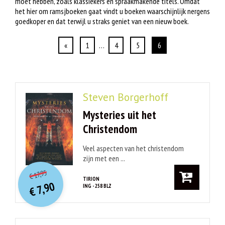
moet hebben, zoals klassiekers en spraakmakende titels. Omdat
het hier om ramsjboeken gaat vindt u boeken waarschijnlijk nergens
goedkoper en dat terwijl u straks geniet van een nieuw boek.
«
1
…
4
5
6
Steven Borgerhoff
Mysteries uit het
Christendom
Veel aspecten van het christendom
zijn met een ...
O
orspr
onkelijke
Huidige
17,95
€
prijs
prijs
TIRION
7,90
ING - 258 BLZ
was:
€
is:
€ 17,95.
€ 7,90.