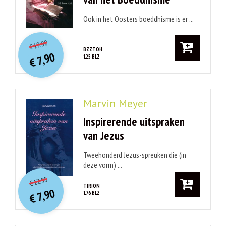
Ook in het Oosters boeddhisme is er ...
O
orspr
onkelijke
Huidige
19,90
€
prijs
prijs
BZZTOH
7,90
125 BLZ
was:
€
is:
€ 19,90.
€ 7,90.
Marvin Meyer
Inspirerende uitspraken
van Jezus
Tweehonderd Jezus-spreuken die (in
deze vorm) ...
O
orspr
onkelijke
Huidige
12,95
€
prijs
prijs
TIRION
7,90
176 BLZ
was:
€
is:
€ 12,95.
€ 7,90.