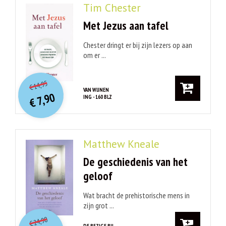
Tim Chester
Met Jezus aan tafel
Chester dringt er bij zijn lezers op aan
om er ...
O
orspr
onkelijke
Huidige
14,95
€
prijs
prijs
VAN WIJNEN
7,90
ING - 160 BLZ
was:
€
is:
€ 14,95.
€ 7,90.
Matthew Kneale
De geschiedenis van het
geloof
Wat bracht de prehistorische mens in
zijn grot ...
O
orspr
onkelijke
Huidige
24,90
€
DE BEZIGE BIJ