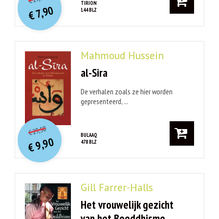
€
prijs
prijs
TIRION
7,90
144 BLZ
was:
€
is:
€ 19,95.
€ 7,90.
Mahmoud Hussein
al-Sira
De verhalen zoals ze hier worden
gepresenteerd, ...
O
orspr
onkelijke
Huidige
29,50
€
prijs
prijs
BULAAQ
9,90
478 BLZ
was:
€
is:
€ 29,50.
€ 9,90.
Gill Farrer-Halls
Het vrouwelijk gezicht
van het Boeddhisme