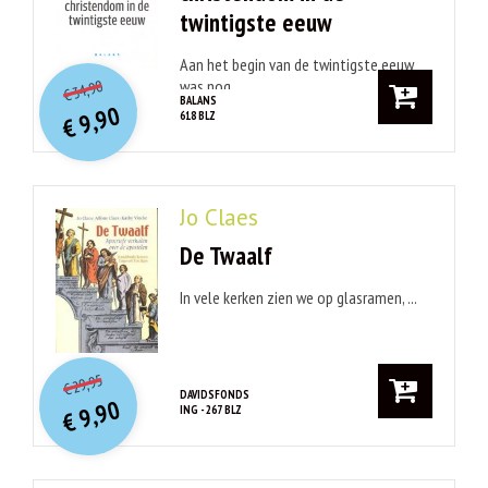
twintigste eeuw
O
orspr
onkelijke
Aan het begin van de twintigste eeuw
Huidige
was nog ...
34,90
€
prijs
prijs
BALANS
9,90
618 BLZ
was:
€
is:
€ 34,90.
€ 9,90.
Jo Claes
De Twaalf
In vele kerken zien we op glasramen, ...
O
orspr
onkelijke
Huidige
29,95
€
prijs
prijs
DAVIDSFONDS
9,90
ING - 267 BLZ
was:
€
is:
€ 29,95.
€ 9,90.