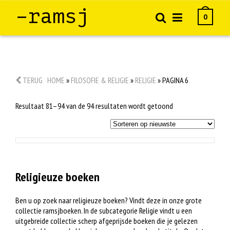
–ramsj
0
TERUG
HOME
»
FILOSOFIE & RELIGIE
»
RELIGIE
»
PAGINA 6
Gesorteerd
Resultaat 81–94 van de 94 resultaten wordt getoond
op
nieuwste
Religieuze boeken
Ben u op zoek naar religieuze boeken? Vindt deze in onze grote
collectie ramsjboeken. In de subcategorie Religie vindt u een
uitgebreide collectie scherp afgeprijsde boeken die je gelezen