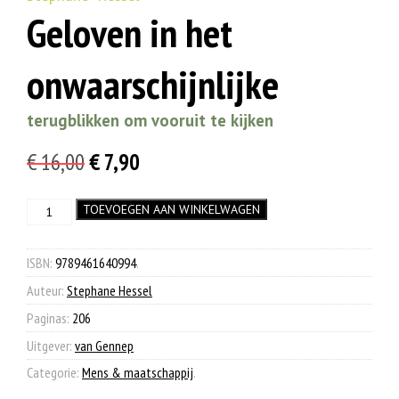
Geloven in het
onwaarschijnlijke
terugblikken om vooruit te kijken
Oorspronkelijke
Huidige
€
16,00
€
7,90
prijs
prijs
Geloven
TOEVOEGEN AAN WINKELWAGEN
was:
is:
in
€ 16,00.
€ 7,90.
het
onwaarschijnlijke
ISBN:
9789461640994
.
aantal
Auteur:
Stephane Hessel
Paginas:
206
Uitgever:
van Gennep
Categorie:
Mens & maatschappij
.