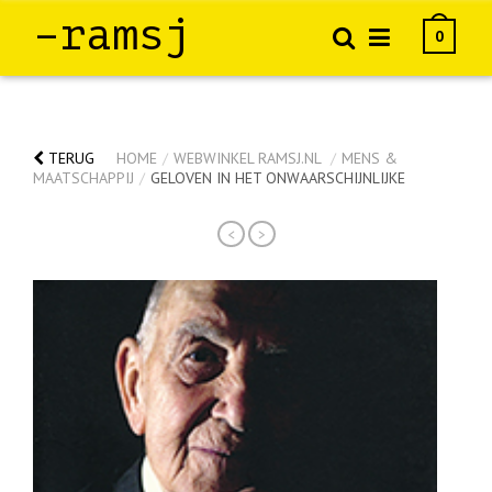
–ramsj
0
TERUG
HOME
/
WEBWINKEL RAMSJ.NL
/
MENS &
MAATSCHAPPIJ
/
GELOVEN IN HET ONWAARSCHIJNLIJKE
<
>