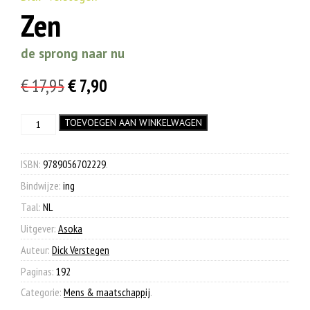
Zen
de sprong naar nu
Oorspronkelijke
Huidige
€
17,95
€
7,90
prijs
prijs
Zen
TOEVOEGEN AAN WINKELWAGEN
was:
is:
aantal
€ 17,95.
€ 7,90.
ISBN:
9789056702229
.
Bindwijze:
ing
Taal:
NL
Uitgever:
Asoka
Auteur:
Dick Verstegen
Paginas:
192
Categorie:
Mens & maatschappij
.