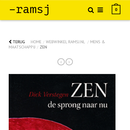
–ramsj
0
TERUG
HOME
/
WEBWINKEL RAMSJ.NL
/
MENS &
MAATSCHAPPIJ
/
ZEN
<
>