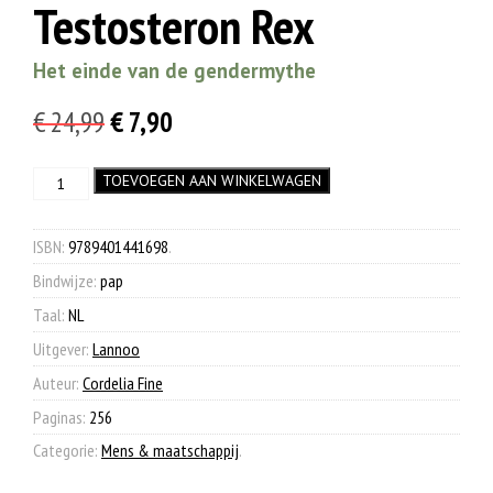
Testosteron Rex
Het einde van de gendermythe
Oorspronkelijke
Huidige
€
24,99
€
7,90
prijs
prijs
Testosteron
TOEVOEGEN AAN WINKELWAGEN
was:
is:
Rex
€ 24,99.
€ 7,90.
aantal
ISBN:
9789401441698
.
Bindwijze:
pap
Taal:
NL
Uitgever:
Lannoo
Auteur:
Cordelia Fine
Paginas:
256
Categorie:
Mens & maatschappij
.