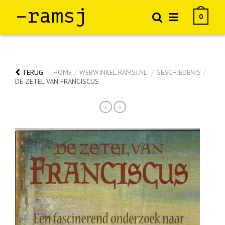
–ramsj
0
TERUG
HOME
/
WEBWINKEL RAMSJ.NL
/
GESCHIEDENIS
/
DE ZETEL VAN FRANCISCUS
<
>