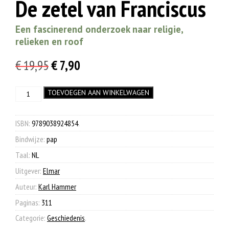
De zetel van Franciscus
Een fascinerend onderzoek naar religie,
relieken en roof
Oorspronkelijke
Huidige
€
19,95
€
7,90
prijs
prijs
De
TOEVOEGEN AAN WINKELWAGEN
was:
is:
zetel
€ 19,95.
€ 7,90.
van
Franciscus
ISBN:
9789038924854
.
aantal
Bindwijze:
pap
Taal:
NL
Uitgever:
Elmar
Auteur:
Karl Hammer
Paginas:
311
Categorie:
Geschiedenis
.