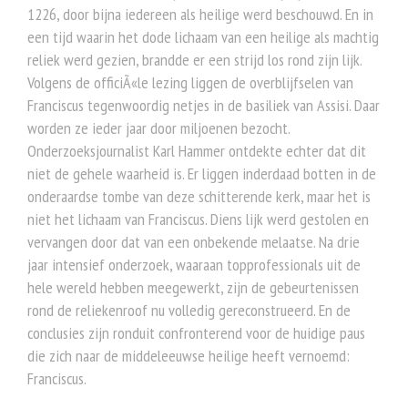
1226, door bijna iedereen als heilige werd beschouwd. En in
een tijd waarin het dode lichaam van een heilige als machtig
reliek werd gezien, brandde er een strijd los rond zijn lijk.
Volgens de officiÃ«le lezing liggen de overblijfselen van
Franciscus tegenwoordig netjes in de basiliek van Assisi. Daar
worden ze ieder jaar door miljoenen bezocht.
Onderzoeksjournalist Karl Hammer ontdekte echter dat dit
niet de gehele waarheid is. Er liggen inderdaad botten in de
onderaardse tombe van deze schitterende kerk, maar het is
niet het lichaam van Franciscus. Diens lijk werd gestolen en
vervangen door dat van een onbekende melaatse. Na drie
jaar intensief onderzoek, waaraan topprofessionals uit de
hele wereld hebben meegewerkt, zijn de gebeurtenissen
rond de reliekenroof nu volledig gereconstrueerd. En de
conclusies zijn ronduit confronterend voor de huidige paus
die zich naar de middeleeuwse heilige heeft vernoemd:
Franciscus.