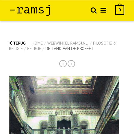
–ramsj
0
TERUG
HOME
/
WEBWINKEL RAMSJ.NL
/
FILOSOFIE &
RELIGIE
/
RELIGIE
/
DE TAND VAN DE PROFEET
<
>