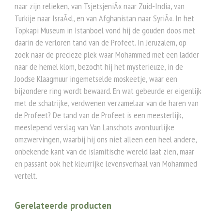
naar zijn relieken, van TsjetsjeniÃ« naar Zuid-India, van
Turkije naar IsraÃ«l, en van Afghanistan naar SyriÃ«. In het
Topkapi Museum in Istanboel vond hij de gouden doos met
daarin de verloren tand van de Profeet. In Jeruzalem, op
zoek naar de precieze plek waar Mohammed met een ladder
naar de hemel klom, bezocht hij het mysterieuze, in de
Joodse Klaagmuur ingemetselde moskeetje, waar een
bijzondere ring wordt bewaard. En wat gebeurde er eigenlijk
met de schatrijke, verdwenen verzamelaar van de haren van
de Profeet? De tand van de Profeet is een meesterlijk,
meeslepend verslag van Van Lanschots avontuurlijke
omzwervingen, waarbij hij ons niet alleen een heel andere,
onbekende kant van de islamitische wereld laat zien, maar
en passant ook het kleurrijke levensverhaal van Mohammed
vertelt.
Gerelateerde producten