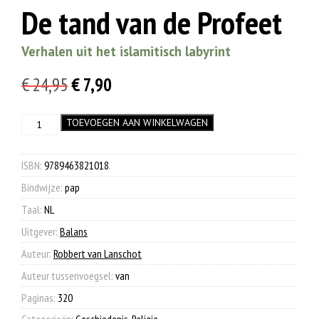
De tand van de Profeet
Verhalen uit het islamitisch labyrint
Oorspronkelijke
Huidige
€
24,95
€
7,90
prijs
prijs
De
TOEVOEGEN AAN WINKELWAGEN
was:
is:
tand
€ 24,95.
€ 7,90.
van
de
ISBN:
9789463821018
.
Profeet
Bindwijze:
pap
aantal
Taal:
NL
Uitgever:
Balans
Auteur:
Robbert van Lanschot
Auteur tussenvoegsel:
van
Paginas:
320
Categorieën:
Geschiedenis
,
Religie
.