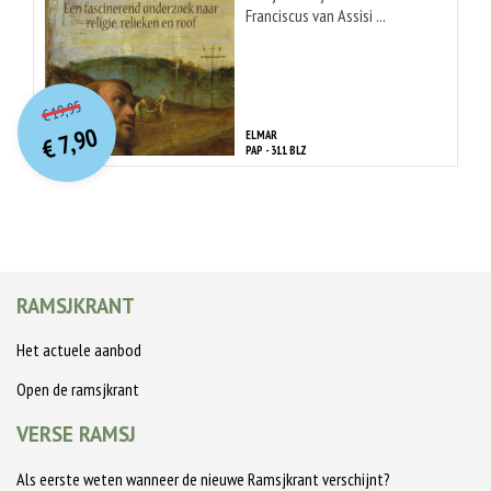
Franciscus van Assisi ...
O
orspr
onkelijke
Huidige
19,95
€
prijs
prijs
7,90
ELMAR
was:
€
is:
PAP - 311 BLZ
€ 19,95.
€ 7,90.
RAMSJKRANT
Het actuele aanbod
Open de ramsjkrant
VERSE RAMSJ
Als eerste weten wanneer de nieuwe Ramsjkrant verschijnt?