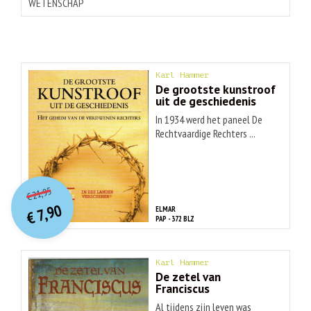
WETENSCHAP
Karl Hammer
De grootste kunstroof
uit de geschiedenis
In 1934 werd het paneel De
Rechtvaardige Rechters ...
O
orspr
onkelijke
Huidige
21,95
€
prijs
prijs
7,90
ELMAR
was:
€
is:
PAP - 372 BLZ
€ 21,95.
€ 7,90.
Karl Hammer
De zetel van
Franciscus
Al tijdens zijn leven was