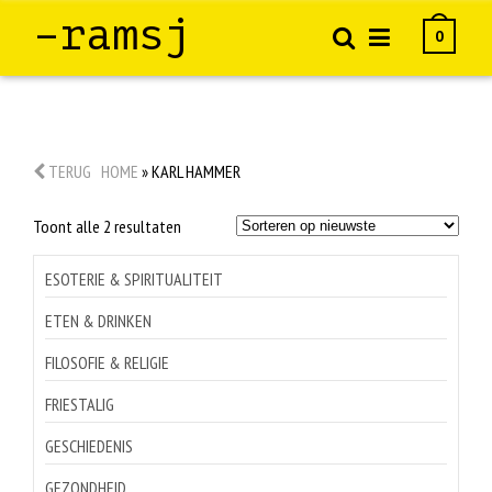
–ramsj
0
TERUG
HOME
»
KARL HAMMER
Gesorteerd
Toont alle 2 resultaten
op
nieuwste
ESOTERIE & SPIRITUALITEIT
ETEN & DRINKEN
FILOSOFIE & RELIGIE
FRIESTALIG
GESCHIEDENIS
GEZONDHEID