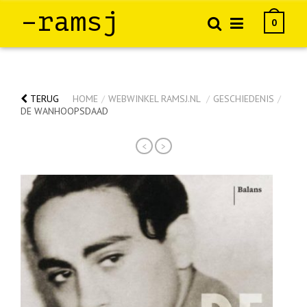
–ramsj
0
TERUG
HOME
/
WEBWINKEL RAMSJ.NL
/
GESCHIEDENIS
/
DE WANHOOPSDAAD
<
>