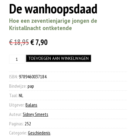
De wanhoopsdaad
Hoe een zeventienjarige jongen de
Kristallnacht ontketende
Oorspronkelijke
Huidige
€
18,95
€
7,90
prijs
prijs
De
TOEVOEGEN AAN WINKELWAGEN
was:
is:
wanhoopsdaad
€ 18,95.
€ 7,90.
aantal
ISBN:
9789460037184
.
Bindwijze:
pap
Taal:
NL
Uitgever:
Balans
Auteur:
Sidney Smeets
Paginas:
252
Categorie:
Geschiedenis
.