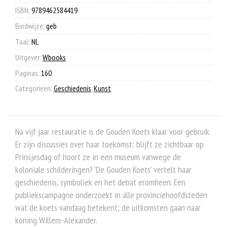
€ 27,95.
€ 12,50.
aantal
ISBN:
9789462584419
.
Bindwijze:
geb
Taal:
NL
Uitgever:
Wbooks
Paginas:
160
Categorieën:
Geschiedenis
,
Kunst
.
Na vijf jaar restauratie is de Gouden Koets klaar voor gebruik.
Er zijn discussies over haar toekomst: blijft ze zichtbaar op
Prinsjesdag of hoort ze in een museum vanwege de
koloniale schilderingen? ‘De Gouden Koets’ vertelt haar
geschiedenis, symboliek en het debat eromheen. Een
publiekscampagne onderzoekt in alle provinciehoofdsteden
wat de koets vandaag betekent; de uitkomsten gaan naar
koning Willem-Alexander.