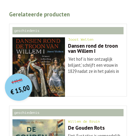
Gerelateerde producten
geschiedenis
Joost Welten
Dansen rond de troon
van Willem I
'Het hof is hier ontzaglijk
briljant,' schrijft een vrouw in
1829 nadat ze in het paleis in
O
orspr
onkelijke
Huidige
Brussel een bal heeft
39,95
€
bezocht. Het ene jaar
prijs
prijs
15,00
resideert koning Willem I in
was:
€
is:
€ 39,95.
€ 15,00.
deze stad, het andere in Den
Haag. In beide steden beschikt
hij over een paleis en een
geschiedenis
aparte hofhouding. Personen
uit de voornaamste adellijke
Willem de Bruin
families van het Verenigd
De Gouden Rots
Koninkrijk der Nederlanden
Sint-Eustatius is vermoedelijk