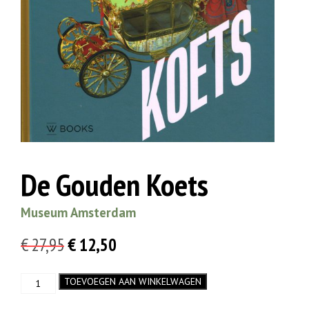
De Gouden Koets
Museum Amsterdam
Oorspronkelijke
Huidige
€
27,95
€
12,50
prijs
prijs
De
TOEVOEGEN AAN WINKELWAGEN
was:
is:
Gouden
Koets