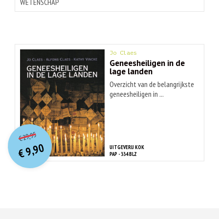
WETENSCHAP
Jo Claes
Geneesheiligen in de
lage landen
Overzicht van de belangrijkste
geneesheiligen in ...
O
orspr
onkelijke
Huidige
29,95
€
prijs
prijs
9,90
UITGEVERIJ KOK
was:
€
is:
PAP - 334 BLZ
€ 29,95.
€ 9,90.