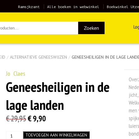
Ramsjkrant
Alle boeken in webwinkel
Boekwinkel Utr
Log
Zoeken
EID
/
ALTERNATIEVE GENEESWIJZEN
/
GENEESHEILIGEN IN DE LAGE LAND
Jo Claes
Overz
Geneesheiligen in de
Neder
jicht
lage landen
Welke
men 
Oorspronkelijke
Huidige
€
29,95
€
9,90
spijk
luier
prijs
prijs
bond
Geneesheiligen
TOEVOEGEN AAN WINKELWAGEN
was:
is: