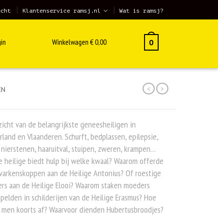
echt
Klantenservice ramsj.nl
Wat is ramsj?
in
Winkelwagen
€
0,00
0
<
>
EN
icht van de belangrijkste geneesheiligen in
land en Vlaanderen. Schurft, bedplassen, epilepsie,
, nierstenen, haaruitval, stuipen, zweren, krampen…
 heilige biedt hulp bij welke kwaal? Waarom offerde
varkenskoppen aan de Heilige Antonius? Of roestige
ers aan de Heilige Elooi? Waarom staken moeders
spelden in schilderijen van de Heilige Erasmus? Hoe
 men koorts af? Waarvoor dienden Hubertusbroodjes?