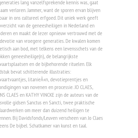
eneraties lang vanzelfsprekende kennis was, gaat
aam verloren. Jammer, want de sporen ervan blijven
baar in ons cultureel erfgoed. Dit uniek werk geeft
verzicht van de geneesheiligen in Nederland en
nderen en maakt de lezer opnieuw vertrouwd met de
sdevotie van vroegere generaties. De kwalen komen
etisch aan bod, met telkens een levensschets van de
kken geneesheilige(n), de belangrijkste
aartsplaatsen en de bijbehorende rituelen. Elk
stuk bevat schitterende illustraties:
aartvaantjes, litanieÃ«n, devotieprentjes en
ndigingen van novenen en processie. JO CLAES,
NS CLAES en KATHY VINCKE zijn de auteurs van de
svolle gidsen Sanctus en Sancti, twee praktische
daardwerken om meer dan duizend heiligen te
nnen. Bij Davidsfonds/Leuven verscheen van Jo Claes
ens De bijbel. Schatkamer van kunst en taal.