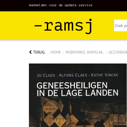
Aanmelden voor de update service
–ramsj
TERUG
HOME
/
WEBWINKEL RAMSJ.NL
/
GEZONDH