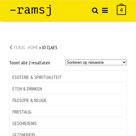
–ramsj
0
TERUG
HOME
»
JO CLAES
Gesorteerd
Toont alle 2 resultaten
op
nieuwste
ESOTERIE & SPIRITUALITEIT
ETEN & DRINKEN
FILOSOFIE & RELIGIE
FRIESTALIG
GESCHIEDENIS
GEZONDHEID