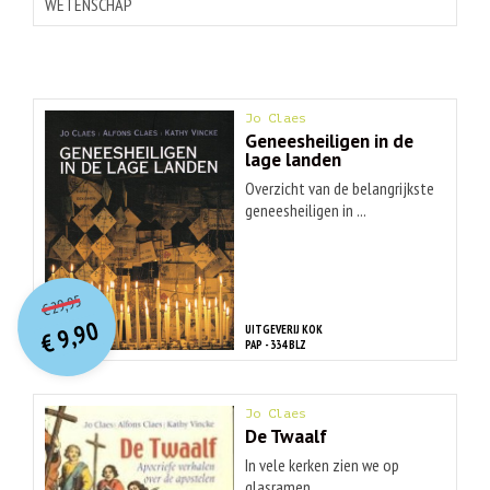
WETENSCHAP
Jo Claes
Geneesheiligen in de
lage landen
Overzicht van de belangrijkste
geneesheiligen in ...
O
orspr
onkelijke
Huidige
29,95
€
prijs
prijs
9,90
UITGEVERIJ KOK
was:
€
is:
PAP - 334 BLZ
€ 29,95.
€ 9,90.
Jo Claes
De Twaalf
In vele kerken zien we op
glasramen, ...