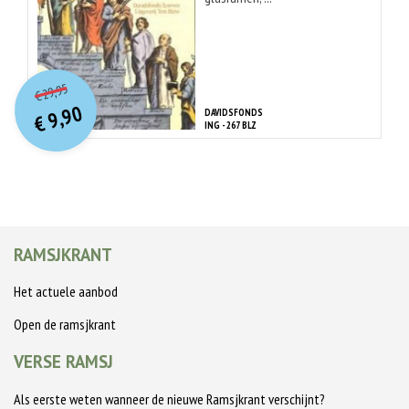
O
orspr
onkelijke
Huidige
29,95
€
prijs
prijs
9,90
DAVIDSFONDS
was:
€
is:
ING - 267 BLZ
€ 29,95.
€ 9,90.
RAMSJKRANT
Het actuele aanbod
Open de ramsjkrant
VERSE RAMSJ
Als eerste weten wanneer de nieuwe Ramsjkrant verschijnt?