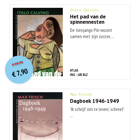
Italo Calvino
Het pad van de
spinnennesten
De tienjarige Pin woont
samen met zijn zuster, ...
O
orspr
onkelijke
Huidige
18,90
€
prijs
prijs
7,90
ATLAS
was:
€
is:
ING - 185 BLZ
€ 18,90.
€ 7,90.
Max Frisch
Dagboek 1946-1949
‘Ik schrijf om te leven,’ schreef
...