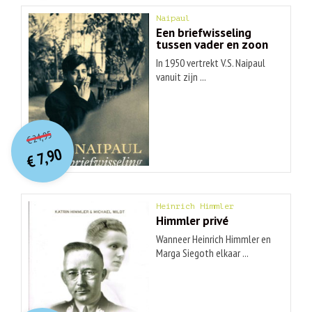
Naipaul
Een briefwisseling
tussen vader en zoon
In 1950 vertrekt V.S. Naipaul
vanuit zijn ...
O
orspr
onkelijke
Huidige
24,95
€
prijs
prijs
7,90
was:
€
is:
€ 24,95.
€ 7,90.
Heinrich Himmler
Himmler privé
Wanneer Heinrich Himmler en
Marga Siegoth elkaar ...