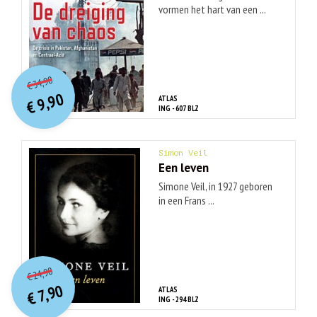
vormen het hart van een ...
O
orspr
onkelijke
Huidige
34,90
€
prijs
prijs
9,90
ATLAS
was:
€
is:
ING - 607 BLZ
€ 34,90.
€ 9,90.
Simon Veil
Een leven
Simone Veil, in 1927 geboren
in een Frans ...
O
orspr
onkelijke
Huidige
24,90
€
prijs
prijs
7,90
ATLAS
was:
€
is:
ING - 294 BLZ
€ 24,90.
€ 7,90.