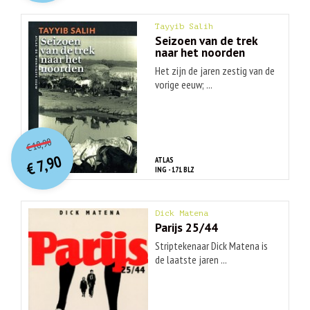
Tayyib Salih
Seizoen van de trek
naar het noorden
Het zijn de jaren zestig van de
vorige eeuw; ...
O
orspr
onkelijke
Huidige
18,90
€
prijs
prijs
7,90
ATLAS
was:
€
is:
ING - 171 BLZ
€ 18,90.
€ 7,90.
Dick Matena
Parijs 25/44
Striptekenaar Dick Matena is
de laatste jaren ...