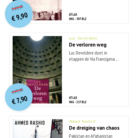
O
orspr
onkelijke
Huidige
22,50
€
prijs
prijs
9,90
ATLAS
was:
€
is:
ING - 397 BLZ
€ 22,50.
€ 9,90.
Luc Devoldere
De verloren weg
Luc Devoldere doet in
etappen de Via Francigena ...
O
orspr
onkelijke
Huidige
19,90
€
prijs
prijs
7,90
ATLAS
was:
€
is:
ING - 237 BLZ
€ 19,90.
€ 7,90.
Ahmed Rashid
De dreiging van chaos
Pakistan en Afghanistan