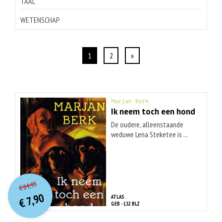
TAAL
WETENSCHAP
1
2
»
Marjan Berk
Ik neem toch een hond
De oudere, alleenstaande
weduwe Lena Steketee is ...
O
orspr
onkelijke
Huidige
14,95
€
prijs
prijs
7,90
ATLAS
was:
€
is:
GEB - 132 BLZ
€ 14,95.
€ 7,90.