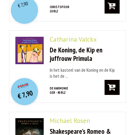
7,90
€
CHRISTOFOOR
10 BLZ
Catharina Valckx
De Koning, de Kip en
juffrouw Primula
In het kasteel van de Koning en de Kip
is het de ...
O
orspr
onkelijke
Huidige
12,50
€
prijs
prijs
DE HARMONIE
7,90
GEB - 40 BLZ
was:
€
is:
€ 12,50.
€ 7,90.
Michael Rosen
Shakespeare’s Romeo &