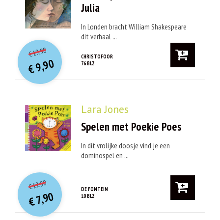
Julia
In Londen bracht William Shakespeare
dit verhaal ...
O
orspr
onkelijke
Huidige
19,90
€
prijs
prijs
CHRISTOFOOR
9,90
76 BLZ
was:
€
is:
€ 19,90.
€ 9,90.
Lara Jones
Spelen met Poekie Poes
In dit vrolijke doosje vind je een
dominospel en ...
O
orspr
onkelijke
Huidige
12,50
€
prijs
prijs
DE FONTEIN
7,90
10 BLZ
was:
€
is:
€ 12,50.
€ 7,90.