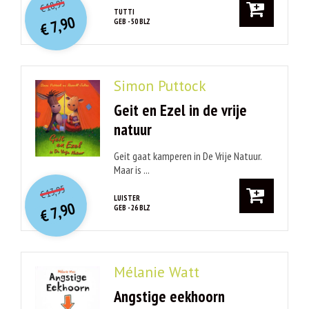
18,95
€
prijs
prijs
TUTTI
7,90
GEB - 50 BLZ
was:
€
is:
€ 18,95.
€ 7,90.
Simon Puttock
Geit en Ezel in de vrije
natuur
Geit gaat kamperen in De Vrije Natuur.
Maar is ...
O
orspr
onkelijke
Huidige
13,95
€
prijs
prijs
LUISTER
7,90
GEB - 26 BLZ
was:
€
is:
€ 13,95.
€ 7,90.
Mélanie Watt
Angstige eekhoorn