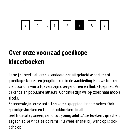
«
1
…
6
7
8
9
»
Over onze voorraad goedkope
kinderboeken
Ramsj.nl heeft al jaren standaard een uitgebreid assortiment
goedkope kinder- en jeugdboeken in de aanbieding. Nieuwe boeken
die door ons van uitgevers zijn overgenomen en flink afgeprijsd. Van
bekende en populaire auteurs. Continue zijn we op zoek naar mooie
titels.
Spannende, interessante, leerzame, grappige, kinderboeken. Ook
sprookjesboeken en kinderkookboeken. In alle
leeftijdscategorieën, van 0 tot young adult. Alle boeken zijn scherp
afgeprijsd. Je vindt ze op ramsj.nl! Wees er snel bij, want op is ook
echt op!