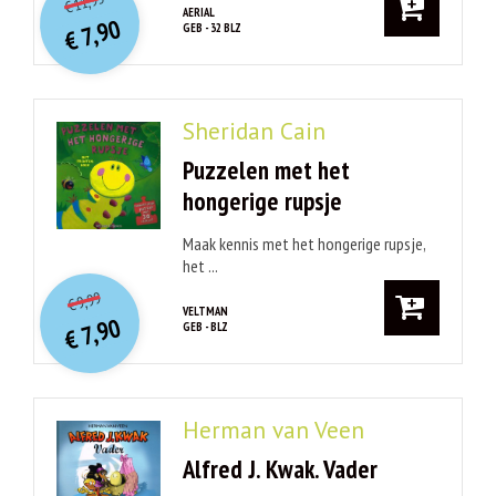
11,95
€
prijs
prijs
AERIAL
7,90
GEB - 32 BLZ
was:
€
is:
€ 11,95.
€ 7,90.
Sheridan Cain
Puzzelen met het
hongerige rupsje
Maak kennis met het hongerige rupsje,
het ...
O
orspr
onkelijke
Huidige
9,99
€
prijs
prijs
VELTMAN
7,90
GEB - BLZ
was:
€
is:
€ 9,99.
€ 7,90.
Herman van Veen
Alfred J. Kwak. Vader