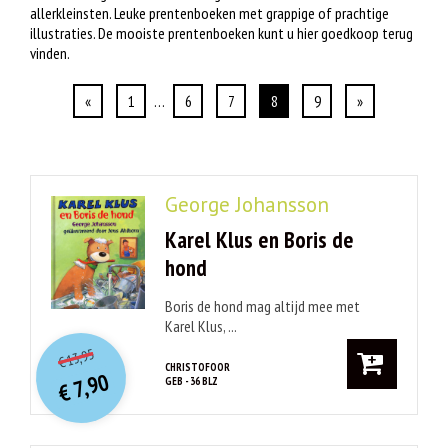
allerkleinsten. Leuke prentenboeken met grappige of prachtige
illustraties. De mooiste prentenboeken kunt u hier goedkoop terug
vinden.
«
1
…
6
7
8
9
»
George Johansson
Karel Klus en Boris de
hond
Boris de hond mag altijd mee met
Karel Klus, ...
O
orspr
onkelijke
Huidige
13,95
€
prijs
prijs
CHRISTOFOOR
7,90
GEB - 36 BLZ
was:
€
is:
€ 13,95.
€ 7,90.