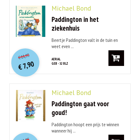
Michael Bond
Paddington in het
ziekenhuis
Beertje Paddington valt in de tuin en
weet even ...
O
orspr
onkelijke
Huidige
11,95
€
prijs
prijs
AERIAL
7,90
GEB - 32 BLZ
was:
€
is:
€ 11,95.
€ 7,90.
Michael Bond
Paddington gaat voor
goud!
Paddington hoopt een prijs te winnen
wanneer hij ...
O
orspr
onkelijke
Huidige