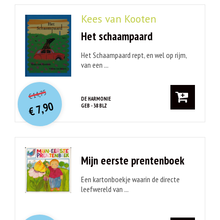
Kees van Kooten
Het schaampaard
Het Schaampaard rept, en wel op rijm,
van een ...
O
orspr
onkelijke
Huidige
14,75
€
prijs
prijs
DE HARMONIE
7,90
GEB - 38 BLZ
was:
€
is:
€ 14,75.
€ 7,90.
Mijn eerste prentenboek
Een kartonboekje waarin de directe
leefwereld van ...