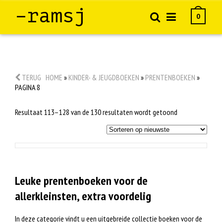
–ramsj
0
TERUG
HOME
»
KINDER- & JEUGDBOEKEN
»
PRENTENBOEKEN
»
PAGINA 8
Gesorteerd
Resultaat 113–128 van de 130 resultaten wordt getoond
op
nieuwste
Leuke prentenboeken voor de
allerkleinsten, extra voordelig
In deze categorie vindt u een uitgebreide collectie boeken voor de