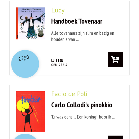
Lucy
Handboek Tovenaar
Alle tovenaars zijn slim en bazig en
houden ervan ...
7,90
€
LUISTER
GEB - 26 BLZ
Facio de Poli
Carlo Collodi’s pinokkio
‘Er was eens… Een koning!, hoor ik ...
O
orspr
onkelijke
Huidige