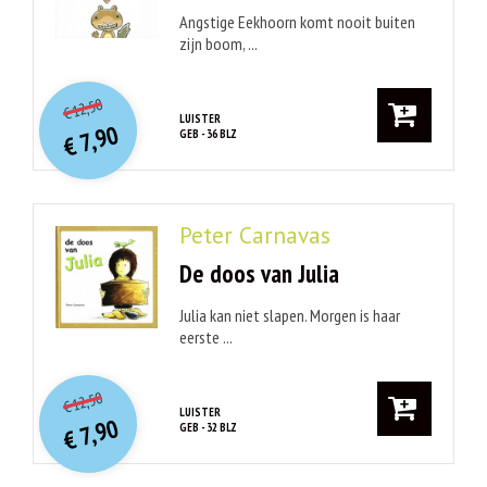
Angstige Eekhoorn komt nooit buiten
zijn boom, ...
O
orspr
onkelijke
Huidige
12,50
€
prijs
prijs
LUISTER
7,90
GEB - 36 BLZ
was:
€
is:
€ 12,50.
€ 7,90.
Peter Carnavas
De doos van Julia
Julia kan niet slapen. Morgen is haar
eerste ...
O
orspr
onkelijke
Huidige
12,50
€
prijs
prijs
LUISTER
7,90
GEB - 32 BLZ
was:
€
is:
€ 12,50.
€ 7,90.