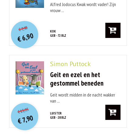
Alfred Jodocus Kwak wordt vader! Zijn
vrouw ...
O
orspr
onkelijke
Huidige
7,90
€
prijs
prijs
KOK
6,90
GEB - 72 BLZ
was:
€
is:
€ 6,90.
€ 7,90.
Simon Puttock
Geit en ezel en het
gestommel beneden
Geit wordt midden in de nacht wakker
van ...
O
orspr
onkelijke
Huidige
13,95
€
prijs
prijs
LUISTER
7,90
GEB - 28 BLZ
was:
€
is:
€ 13,95.
€ 7,90.