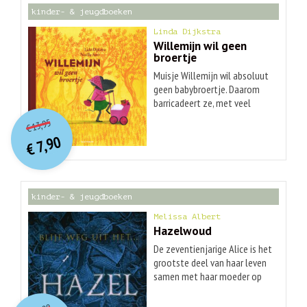
kinder- & jeugdboeken
Linda Dijkstra
Willemijn wil geen
broertje
Muisje Willemijn wil absoluut
geen babybroertje. Daarom
barricadeert ze, met veel
O
orspr
onkelijke
Huidige
vindingrijkheid, het huis zodat
13,95
€
er nooit een broertje in kan.
prijs
prijs
7,90
was:
€
is:
€ 13,95.
€ 7,90.
kinder- & jeugdboeken
Melissa Albert
Hazelwoud
De zeventienjarige Alice is het
grootste deel van haar leven
samen met haar moeder op
de vlucht geweest voor het
O
orspr
onkelijke
Huidige
ongeluk dat hen achtervolgt.