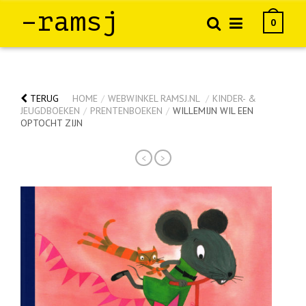
–ramsj
0
TERUG
HOME
/
WEBWINKEL RAMSJ.NL
/
KINDER- &
JEUGDBOEKEN
/
PRENTENBOEKEN
/
WILLEMIJN WIL EEN
OPTOCHT ZIJN
<
>