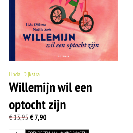
Linda Dijkstra
Willemijn wil een
optocht zijn
Oorspronkelijke
Huidige
€
13,95
€
7,90
prijs
prijs
Willemijn