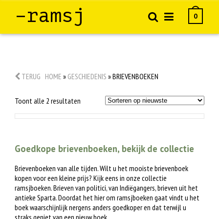
–ramsj
0
TERUG
HOME
»
GESCHIEDENIS
»
BRIEVENBOEKEN
Gesorteerd
Toont alle 2 resultaten
op
nieuwste
Goedkope brievenboeken, bekijk de collectie
Brievenboeken van alle tijden. Wilt u het mooiste brievenboek
kopen voor een kleine prijs? Kijk eens in onze collectie
ramsjboeken. Brieven van politici, van Indiëgangers, brieven uit het
antieke Sparta. Doordat het hier om ramsjboeken gaat vindt u het
boek waarschijnlijk nergens anders goedkoper en dat terwijl u
straks geniet van een nieuw boek.