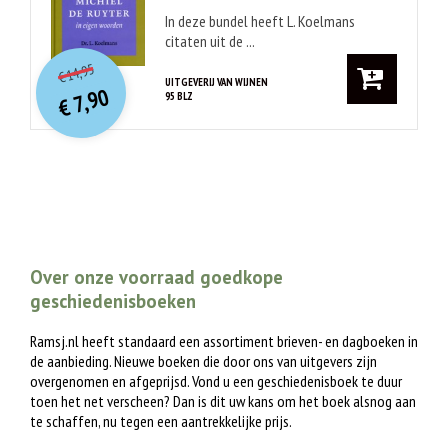
In deze bundel heeft L. Koelmans
citaten uit de ...
O
orspr
onkelijke
Huidige
14,95
€
prijs
prijs
UITGEVERIJ VAN WIJNEN
7,90
95 BLZ
was:
€
is:
€ 14,95.
€ 7,90.
Over onze voorraad goedkope
geschiedenisboeken
Ramsj.nl heeft standaard een assortiment brieven- en dagboeken in
de aanbieding. Nieuwe boeken die door ons van uitgevers zijn
overgenomen en afgeprijsd. Vond u een geschiedenisboek te duur
toen het net verscheen? Dan is dit uw kans om het boek alsnog aan
te schaffen, nu tegen een aantrekkelijke prijs.