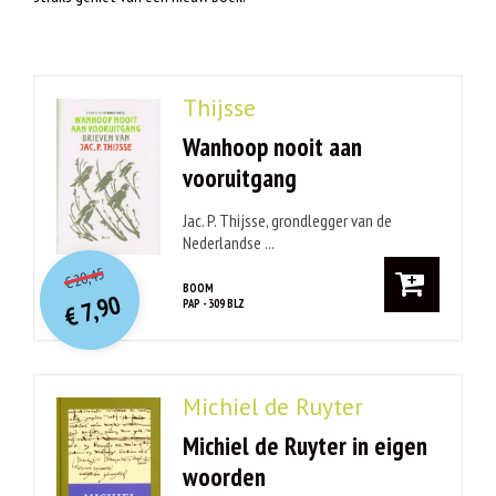
Thijsse
Wanhoop nooit aan
vooruitgang
Jac. P. Thijsse, grondlegger van de
Nederlandse ...
O
orspr
onkelijke
Huidige
20,45
€
prijs
prijs
BOOM
7,90
PAP - 309 BLZ
was:
€
is:
€ 20,45.
€ 7,90.
Michiel de Ruyter
Michiel de Ruyter in eigen
woorden