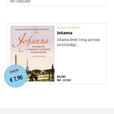
WETENSCHAP
Silke Riemann
Johanna
Johanna denkt terug aan haar
kortstondige, ...
O
orspr
onkelijke
Huidige
18,95
€
prijs
prijs
7,90
BALANS
was:
€
is:
PAP - 222 BLZ
€ 18,95.
€ 7,90.