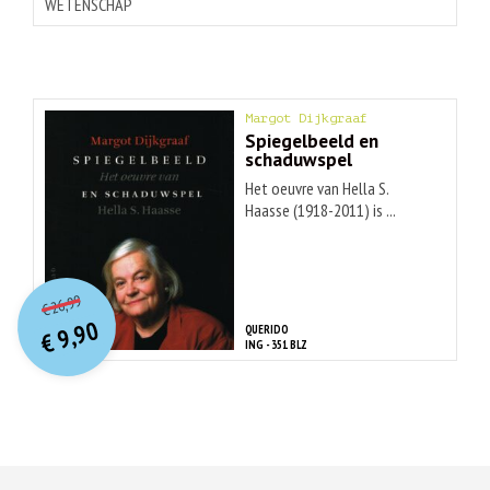
WETENSCHAP
Margot Dijkgraaf
Spiegelbeeld en
schaduwspel
Het oeuvre van Hella S.
Haasse (1918-2011) is ...
O
orspr
onkelijke
Huidige
26,99
€
prijs
prijs
9,90
QUERIDO
was:
€
is:
ING - 351 BLZ
€ 26,99.
€ 9,90.