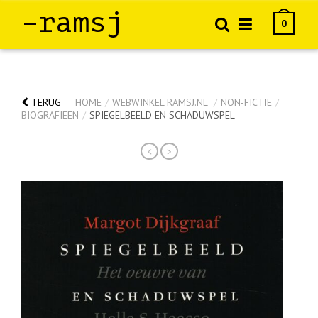
–ramsj
0
TERUG
HOME
/
WEBWINKEL RAMSJ.NL
/
NON-FICTIE
/
BIOGRAFIEËN
/
SPIEGELBEELD EN SCHADUWSPEL
<
>