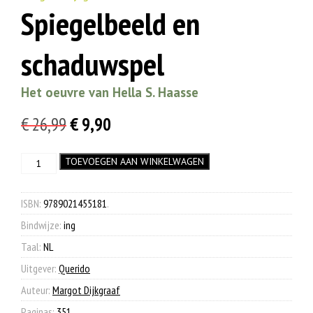
Spiegelbeeld en
schaduwspel
Het oeuvre van Hella S. Haasse
Oorspronkelijke
Huidige
€
26,99
€
9,90
prijs
prijs
Spiegelbeeld
TOEVOEGEN AAN WINKELWAGEN
was:
is:
en
€ 26,99.
€ 9,90.
schaduwspel
aantal
ISBN:
9789021455181
.
Bindwijze:
ing
Taal:
NL
Uitgever:
Querido
Auteur:
Margot Dijkgraaf
Paginas:
351