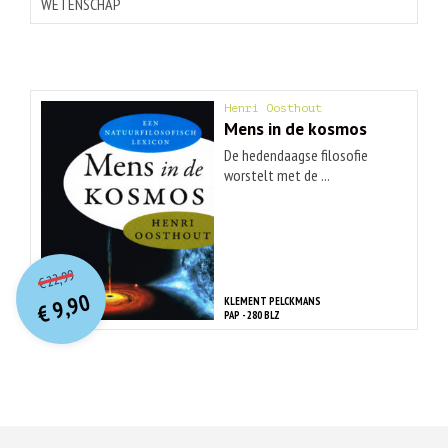
WETENSCHAP
Henri Oosthout
Mens in de kosmos
De hedendaagse filosofie
worstelt met de ...
O
orspr
onkelijke
Huidige
22,99
€
prijs
prijs
9,90
KLEMENT PELCKMANS
was:
€
is:
PAP - 280 BLZ
€ 22,99.
€ 9,90.