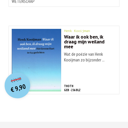
WETENSCHAP
Henk Kooijman
Waar ik ook ben, ik
draag mijn weiland
mee
Wat de poëzie van Henk
Kooijman zo bijzonder ...
O
orspr
onkelijke
Huidige
24,50
€
prijs
prijs
9,90
THOTH
was:
€
is:
GEB - 236 BLZ
€ 24,50.
€ 9,90.