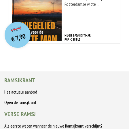
Rotterdamse witte ...
O
orspr
onkelijke
Huidige
23,99
€
prijs
prijs
7,90
NIJGH & VAN DITMAR
was:
€
is:
PAP - 288 BLZ
€ 23,99.
€ 7,90.
RAMSJKRANT
Het actuele aanbod
Open de ramsjkrant
VERSE RAMSJ
Als eerste weten wanneer de nieuwe Ramsjkrant verschijnt?