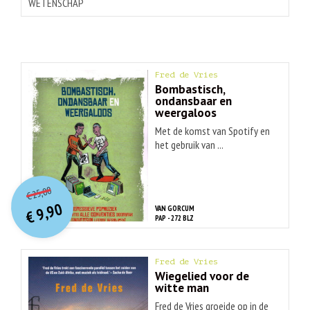
WETENSCHAP
Fred de Vries
Bombastisch,
ondansbaar en
weergaloos
Met de komst van Spotify en
het gebruik van ...
O
orspr
onkelijke
Huidige
25,00
€
prijs
prijs
9,90
VAN GORCUM
was:
€
is:
PAP - 272 BLZ
€ 25,00.
€ 9,90.
Fred de Vries
Wiegelied voor de
witte man
Fred de Vries groeide op in de