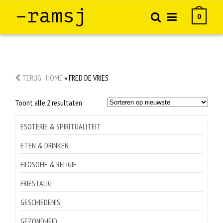
–ramsj
0
TERUG
HOME
»
FRED DE VRIES
Gesorteerd
Toont alle 2 resultaten
op
nieuwste
ESOTERIE & SPIRITUALITEIT
ETEN & DRINKEN
FILOSOFIE & RELIGIE
FRIESTALIG
GESCHIEDENIS
GEZONDHEID