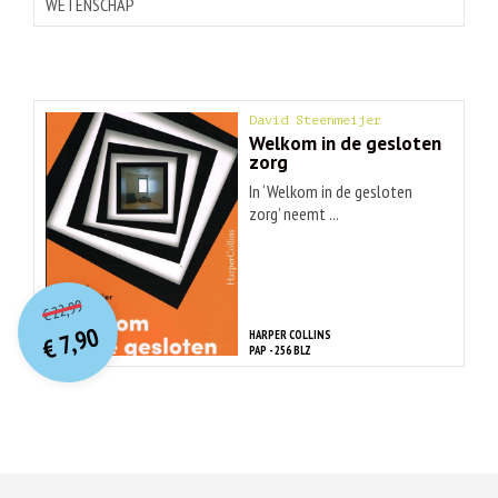
WETENSCHAP
David Steenmeijer
Welkom in de gesloten
zorg
In ‘Welkom in de gesloten
zorg’ neemt ...
O
orspr
onkelijke
Huidige
22,99
€
prijs
prijs
7,90
HARPER COLLINS
was:
€
is:
PAP - 256 BLZ
€ 22,99.
€ 7,90.