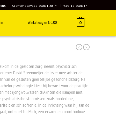
echt
Klantenservice ramsj.nl
Wat is ramsj?
in
Winkelwagen
€
0,00
0
<
>
elkom in de gesloten zorg’ neemt psychiatrisch
erlener David Steenmeijer de lezer mee achter de
en van de gesloten geestelijke gezondheidszorg. Na
bachelor psychologie kiest hij bewust voor de praktijk:
en met (jong)volwassen cliÃ«nten die kampen met
 psychiatrische stoornissen zoals borderline,
ariteit en schizofrenie. In de inrichting waar hij aan de
gaat, ontmoet hij Mich, een ervaren en onorthodoxe