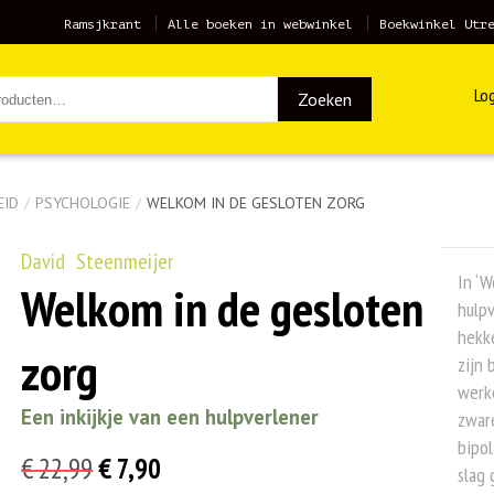
Ramsjkrant
Alle boeken in webwinkel
Boekwinkel Utr
Log
Zoeken
EID
/
PSYCHOLOGIE
/
WELKOM IN DE GESLOTEN ZORG
David Steenmeijer
In ‘W
Welkom in de gesloten
hulpv
hekk
zorg
zijn 
werk
Een inkijkje van een hulpverlener
zware
bipol
Oorspronkelijke
Huidige
€
22,99
€
7,90
slag 