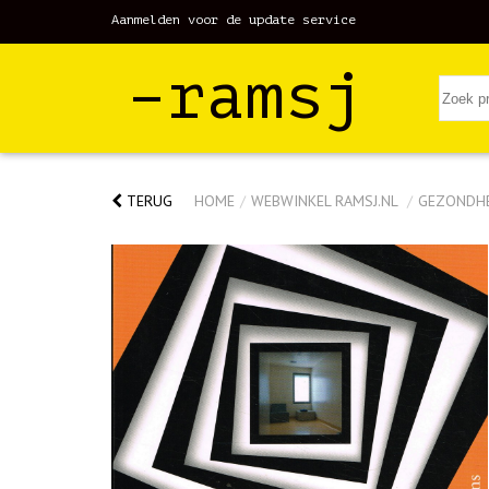
Aanmelden voor de update service
–ramsj
TERUG
HOME
/
WEBWINKEL RAMSJ.NL
/
GEZONDH