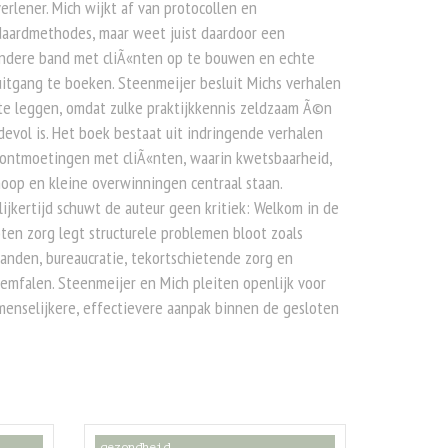
erlener. Mich wijkt af van protocollen en
daardmethodes, maar weet juist daardoor een
ondere band met cliÃ«nten op te bouwen en echte
itgang te boeken. Steenmeijer besluit Michs verhalen
te leggen, omdat zulke praktijkkennis zeldzaam Ã©n
evol is. Het boek bestaat uit indringende verhalen
 ontmoetingen met cliÃ«nten, waarin kwetsbaarheid,
oop en kleine overwinningen centraal staan.
ijkertijd schuwt de auteur geen kritiek: Welkom in de
ten zorg legt structurele problemen bloot zoals
anden, bureaucratie, tekortschietende zorg en
emfalen. Steenmeijer en Mich pleiten openlijk voor
enselijkere, effectievere aanpak binnen de gesloten
gezondheid