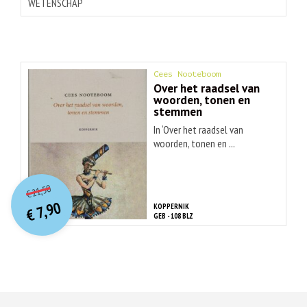
WETENSCHAP
Cees Nooteboom
Over het raadsel van
woorden, tonen en
stemmen
In ‘Over het raadsel van
woorden, tonen en ...
O
orspr
onkelijke
Huidige
21,50
€
prijs
prijs
7,90
KOPPERNIK
was:
€
is:
GEB - 108 BLZ
€ 21,50.
€ 7,90.