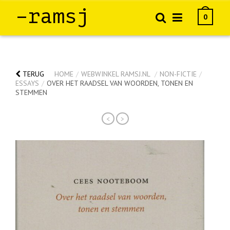
–ramsj
0
TERUG
HOME
/
WEBWINKEL RAMSJ.NL
/
NON-FICTIE
/
ESSAYS
/
OVER HET RAADSEL VAN WOORDEN, TONEN EN
STEMMEN
<
>