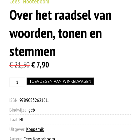
Cees Nooteboom
Over het raadsel van
woorden, tonen en
stemmen
Oorspronkelijke
Huidige
€
21,50
€
7,90
prijs
prijs
Over
TOEVOEGEN AAN WINKELWAGEN
was:
is:
het
€ 21,50.
€ 7,90.
raadsel
van
ISBN:
9789083262161
.
woorden,
Bindwijze:
geb
tonen
en
Taal:
NL
stemmen
Uitgever:
Koppernik
aantal
Auteur:
Cees Nooteboom