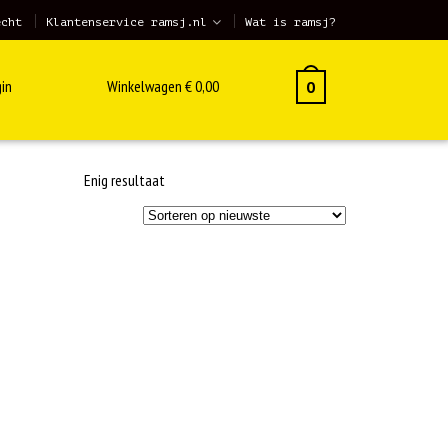
echt
Klantenservice ramsj.nl
Wat is ramsj?
in
Winkelwagen
€
0,00
0
Enig resultaat