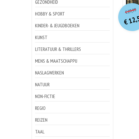
GEZONDHEID
o
Hu
29,99
€
p
p
HOBBY & SPORT
12,
€
KINDER- & JEUGDBOEKEN
KUNST
LITERATUUR & THRILLERS
MENS & MAATSCHAPPIJ
NASLAGWERKEN
NATUUR
NON-FICTIE
REGIO
REIZEN
TAAL