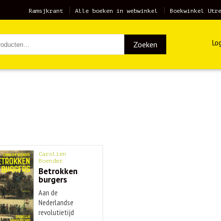
Ramsjkrant
Alle boeken in webwinkel
Boekwinkel Utr
Log
Zoeken
Carolien
Boender
Betrokken
burgers
Aan de
Nederlandse
revolutietijd