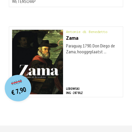
WETENSCHAP
Antonie di Benedetto
Zama
Paraguay, 1790. Don Diego de
Zama, hooggeplaatst ...
O
orspr
onkelijke
Huidige
22,50
€
prijs
prijs
7,90
LEBOWSKI
was:
€
is:
ING - 287 BLZ
€ 22,50.
€ 7,90.